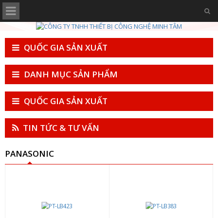
QUỐC GIA SẢN XUẤT
DANH MỤC SẢN PHẨM
QUỐC GIA SẢN XUẤT
TIN TỨC & TƯ VẤN
PANASONIC