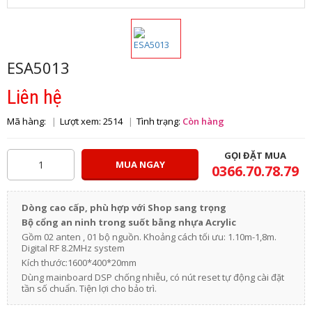
ESA5013
Liên hệ
Mã hàng:
Lượt xem: 2514
Tình trạng:
Còn hàng
GỌI ĐẶT MUA
MUA NGAY
0366.70.78.79
Dòng cao cấp, phù hợp với Shop sang trọng
Bộ cổng an ninh trong suốt bằng nhựa Acrylic
Gồm 02 anten , 01 bộ nguồn. Khoảng cách tối ưu:
1.10m-1,8m
.
Digital RF 8.2MHz system
Kích thước:1600*400*20mm
Dùng mainboard DSP chống nhiễu, có nút reset tự động cài đặt
tần số chuẩn. Tiện lợi cho bảo trì.