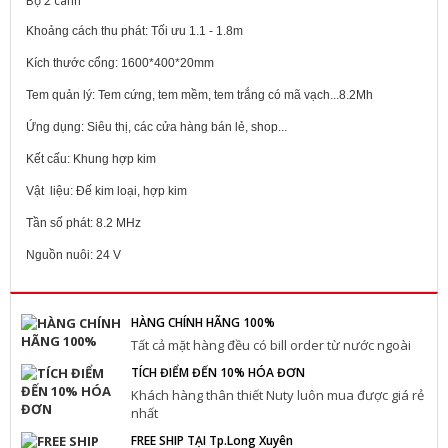
Bộ 2 cánh
Khoảng cách thu phát: Tối ưu 1.1 - 1.8m
Kích thước cổng: 1600*400*20mm
Tem quản lý: Tem cứng, tem mềm, tem trắng có mã vạch...8.2Mh
Ứng dụng: Siêu thị, các cửa hàng bán lẻ, shop...
Kết cấu: Khung hợp kim
Vật liệu: Đế kim loại, hợp kim
Tần số phát: 8.2 MHz
Nguồn nuôi: 24 V
HÀNG CHÍNH HÃNG 100%
Tất cả mặt hàng đều có bill order từ nước ngoài
TÍCH ĐIỂM ĐẾN 10% HÓA ĐƠN
Khách hàng thân thiết Nuty luôn mua được giá rẻ
nhất
FREE SHIP TẠI Tp.Long Xuyên