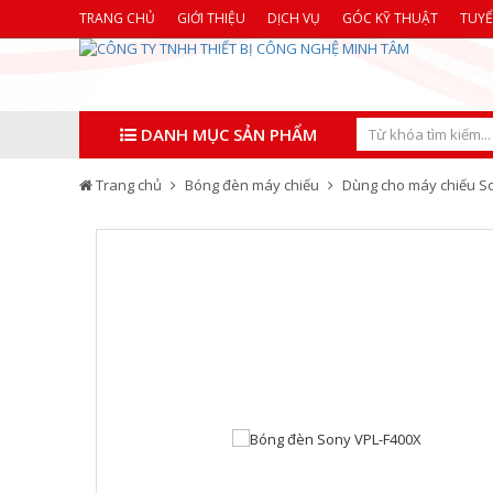
TRANG CHỦ
GIỚI THIỆU
DỊCH VỤ
GÓC KỸ THUẬT
TUY
DANH MỤC SẢN PHẨM
Trang chủ
Bóng đèn máy chiếu
Dùng cho máy chiếu S