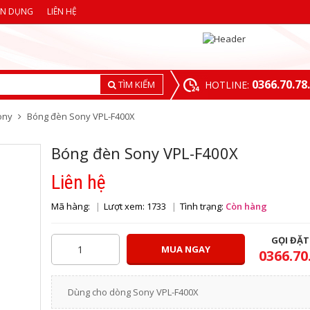
ỂN DỤNG
LIÊN HỆ
0366.70.78
TÌM KIẾM
HOTLINE:
ony
Bóng đèn Sony VPL-F400X
Bóng đèn Sony VPL-F400X
Liên hệ
Mã hàng:
Lượt xem: 1733
Tình trạng:
Còn hàng
GỌI ĐẶ
MUA NGAY
0366.70
Dùng cho dòng Sony VPL-F400X