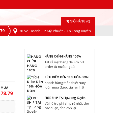
GIỎ HÀNG (0)
.79
30 Võ Hoành - P.Mỹ Phước - Tp.Long Xuyên
HÀNG CHÍNH HÃNG 100%
Tất cả mặt hàng đều có bill
order từ nước ngoài
TÍCH ĐIỂM ĐẾN 10% HÓA ĐƠN
Khách hàng thân thiết Nuty
luôn mua được giá rẻ nhất
T MUA
.78.79
FREE SHIP TẠI Tp.Long Xuyên
Và hỗ trợ phí ship rẻ nhất cho
các quận, tỉnh còn lại.