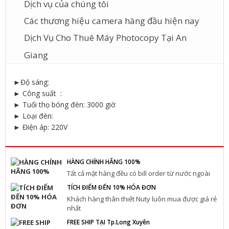
Dịch vụ của chúng tôi
Các thương hiệu camera hàng đầu hiện nay
Dịch Vụ Cho Thuê Máy Photocopy Tại An
Giang
►Độ sáng:
► Công suất :
► Tuổi thọ bóng đèn: 3000 giờ
► Loại đèn:
► Điện áp: 220V
HÀNG CHÍNH HÃNG 100%
Tất cả mặt hàng đều có bill order từ nước ngoài
TÍCH ĐIỂM ĐẾN 10% HÓA ĐƠN
Khách hàng thân thiết Nuty luôn mua được giá rẻ
nhất
FREE SHIP TẠI Tp.Long Xuyên