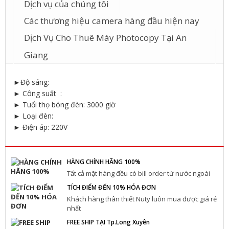
Dịch vụ của chúng tôi
Các thương hiệu camera hàng đầu hiện nay
Dịch Vụ Cho Thuê Máy Photocopy Tại An
Giang
►Độ sáng:
► Công suất :
► Tuổi thọ bóng đèn: 3000 giờ
► Loại đèn:
► Điện áp: 220V
HÀNG CHÍNH HÃNG 100%
Tất cả mặt hàng đều có bill order từ nước ngoài
TÍCH ĐIỂM ĐẾN 10% HÓA ĐƠN
Khách hàng thân thiết Nuty luôn mua được giá rẻ
nhất
FREE SHIP TẠI Tp.Long Xuyên