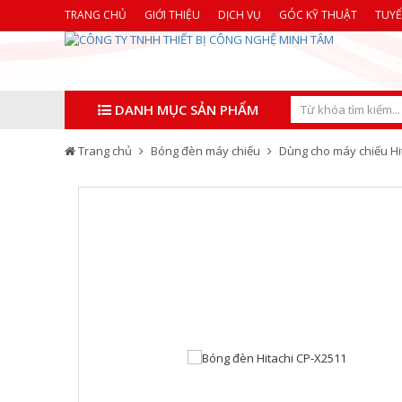
TRANG CHỦ
GIỚI THIỆU
DỊCH VỤ
GÓC KỸ THUẬT
TUY
DANH MỤC SẢN PHẨM
Trang chủ
Bóng đèn máy chiếu
Dùng cho máy chiếu Hi