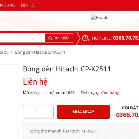
ỂN DỤNG
LIÊN HỆ
0366.70.78
TÌM KIẾM
HOTLINE:
tachi
Bóng đèn Hitachi CP-X2511
Bóng đèn Hitachi CP-X2511
Liên hệ
Mã hàng:
Lượt xem: 1646
Tình trạng:
Còn hàng
GỌI ĐẶ
MUA NGAY
0366.70
Dùng cho máy chiếu Hitachi CP-X2511