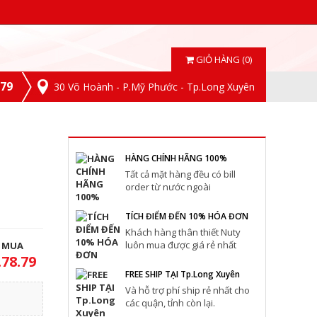
GIỎ HÀNG (0)
.79
30 Võ Hoành - P.Mỹ Phước - Tp.Long Xuyên
HÀNG CHÍNH HÃNG 100%
Tất cả mặt hàng đều có bill
order từ nước ngoài
TÍCH ĐIỂM ĐẾN 10% HÓA ĐƠN
Khách hàng thân thiết Nuty
luôn mua được giá rẻ nhất
T MUA
.78.79
FREE SHIP TẠI Tp.Long Xuyên
Và hỗ trợ phí ship rẻ nhất cho
các quận, tỉnh còn lại.