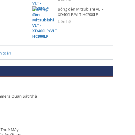
Bóng đèn Mitsubishi VLT-
XD400LP/VLT-HC900LP
Liên hệ
amera Quan Sát Nhà
o Thuê Máy
ại An Giang