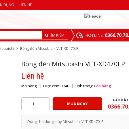
ỂN DỤNG
LIÊN HỆ
0366.70.78
TÌM KIẾM
HOTLINE:
tsubishi
Bóng đèn Mitsubishi VLT-XD470LP
Bóng đèn Mitsubishi VLT-XD470LP
Liên hệ
Mã hàng:
Lượt xem: 1740
Tình trạng:
Còn hàng
GỌI ĐẶ
MUA NGAY
0366.70
Dùng cho dòng máy Mitsubishi VLT-XD470LP