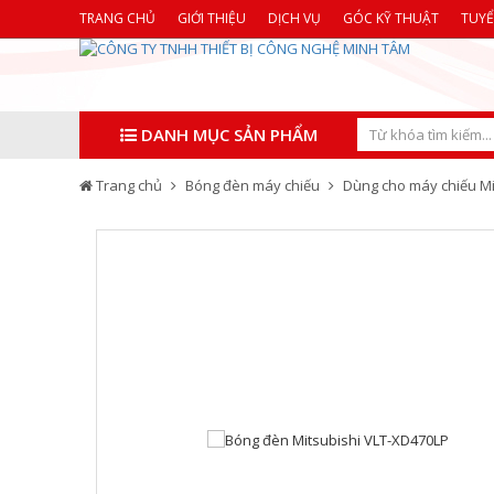
TRANG CHỦ
GIỚI THIỆU
DỊCH VỤ
GÓC KỸ THUẬT
TUY
DANH MỤC SẢN PHẨM
Trang chủ
Bóng đèn máy chiếu
Dùng cho máy chiếu Mi