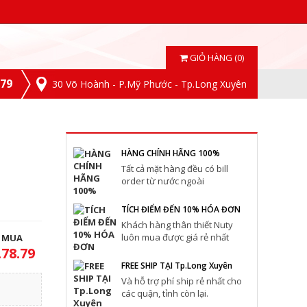
GIỎ HÀNG (0)
.79
30 Võ Hoành - P.Mỹ Phước - Tp.Long Xuyên
HÀNG CHÍNH HÃNG 100%
Tất cả mặt hàng đều có bill
order từ nước ngoài
TÍCH ĐIỂM ĐẾN 10% HÓA ĐƠN
Khách hàng thân thiết Nuty
luôn mua được giá rẻ nhất
T MUA
.78.79
FREE SHIP TẠI Tp.Long Xuyên
Và hỗ trợ phí ship rẻ nhất cho
các quận, tỉnh còn lại.