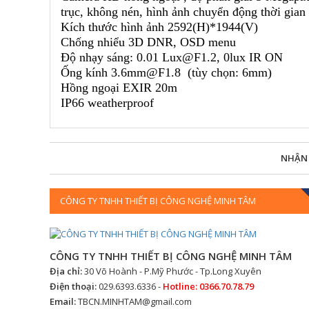
trục, không nén, hình ảnh chuyển động thời gian
Kích thước hình ảnh 2592(H)*1944(V)
Chống nhiểu 3D DNR, OSD menu
Độ nhạy sáng: 0.01 Lux@F1.2, 0lux IR ON
Ống kính 3.6mm@F1.8 (tùy chọn: 6mm)
Hồng ngoại EXIR 20m
IP66 weatherproof
NHẬN
CÔNG TY TNHH THIẾT BỊ CÔNG NGHỆ MINH TÂM
CÔNG TY TNHH THIẾT BỊ CÔNG NGHỆ MINH TÂM
Địa chỉ:
30 Võ Hoành - P.Mỹ Phước - Tp.Long Xuyên
Điện thoại:
029.6393.6336 -
Hotline: 0366.70.78.79
Email:
TBCN.MINHTAM@gmail.com