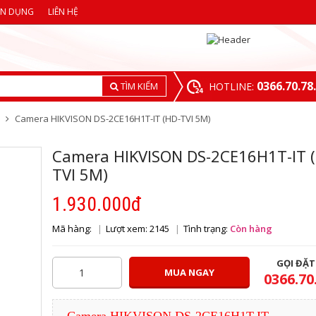
ỂN DỤNG
LIÊN HỆ
0366.70.78
TÌM KIẾM
HOTLINE:
Camera HIKVISON DS-2CE16H1T-IT (HD-TVI 5M)
Camera HIKVISON DS-2CE16H1T-IT 
TVI 5M)
1.930.000đ
Mã hàng:
Lượt xem: 2145
Tình trạng:
Còn hàng
GỌI ĐẶ
MUA NGAY
0366.70