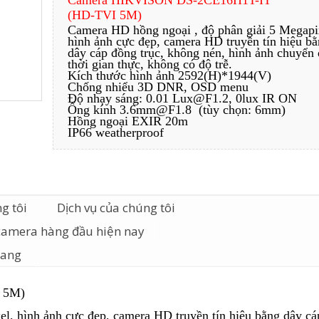
Camera HIKVISON DS-2CE16H1T-IT
(HD-TVI 5M)
Camera HD hồng ngoại , độ phân giải 5 Megapi
hình ảnh cực đẹp, camera HD truyền tín hiệu b
dây cáp đồng trục, không nén, hình ảnh chuyển
thời gian thực, không có độ trễ.
Kích thước hình ảnh 2592(H)*1944(V)
Chống nhiểu 3D DNR, OSD menu
Độ nhạy sáng: 0.01 Lux@F1.2, 0lux IR ON
Ống kính 3.6mm@F1.8 (tùy chọn: 6mm)
Hồng ngoại EXIR 20m
IP66 weatherproof
g tôi
Dịch vụ của chúng tôi
camera hàng đầu hiện nay
iang
 5M)
l, hình ảnh cực đẹp, camera HD truyền tín hiệu bằng dây c