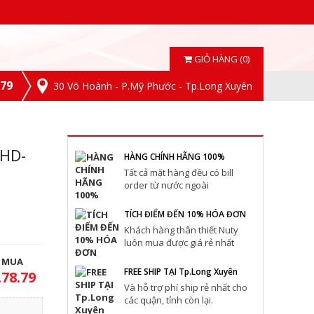
GIỎ HÀNG (0)
.79
30 Võ Hoành - P.Mỹ Phước - Tp.Long Xuyên
(HD-
HÀNG CHÍNH HÃNG 100%
Tất cả mặt hàng đều có bill
order từ nước ngoài
TÍCH ĐIỂM ĐẾN 10% HÓA ĐƠN
Khách hàng thân thiết Nuty
luôn mua được giá rẻ nhất
T MUA
FREE SHIP TẠI Tp.Long Xuyên
.78.79
Và hỗ trợ phí ship rẻ nhất cho
các quận, tỉnh còn lại.