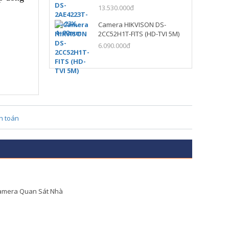
13.530.000đ
Camera HIKVISON DS-
2CC52H1T-FITS (HD-TVI 5M)
6.090.000đ
amera Quan Sát Nhà