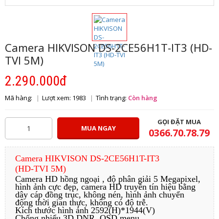
Camera HIKVISON DS-2CE56H1T-IT3 (HD-
TVI 5M)
2.290.000đ
Mã hàng:
Lượt xem: 1983
Tình trạng:
Còn hàng
GỌI ĐẶT MUA
MUA NGAY
0366.70.78.79
Camera HIKVISON DS-2CE56H1T-IT3
(HD-TVI 5M)
Camera HD hồng ngoại , độ phân giải 5 Megapixel,
hình ảnh cực đẹp, camera HD truyền tín hiệu bằng
dây cáp đồng trục, không nén, hình ảnh chuyển
động thời gian thực, không có độ trễ.
Kích thước hình ảnh 2592(H)*1944(V)
Chống nhiểu 3D DNR, OSD menu