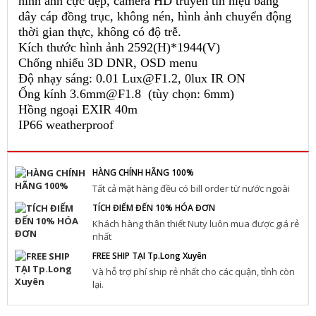
hình ảnh cực đẹp, camera HD truyền tín hiệu bằng
dây cáp đồng trục, không nén, hình ảnh chuyển động
thời gian thực, không có độ trễ.
Kích thước hình ảnh 2592(H)*1944(V)
Chống nhiểu 3D DNR, OSD menu
Độ nhạy sáng: 0.01 Lux@F1.2, 0lux IR ON
Ống kính 3.6mm@F1.8 (tùy chọn: 6mm)
Hồng ngoại EXIR 40m
IP66 weatherproof
HÀNG CHÍNH HÃNG 100%
Tất cả mặt hàng đều có bill order từ nước ngoài
TÍCH ĐIỂM ĐẾN 10% HÓA ĐƠN
Khách hàng thân thiết Nuty luôn mua được giá rẻ
nhất
FREE SHIP TẠI Tp.Long Xuyên
Và hỗ trợ phí ship rẻ nhất cho các quận, tỉnh còn
lại.