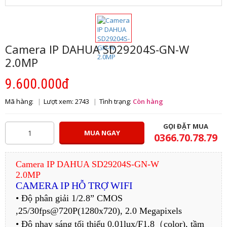
Camera IP DAHUA SD29204S-GN-W
2.0MP
9.600.000đ
Mã hàng:
Lượt xem: 2743
Tình trạng:
Còn hàng
GỌI ĐẶT MUA
MUA NGAY
0366.70.78.79
Camera IP DAHUA SD29204S-GN-W
2.0MP
CAMERA IP HỖ TRỢ WIFI
• Độ phân giải 1/2.8” CMOS
,25/30fps@720P(1280x720), 2.0 Megapixels
• Độ nhạy sáng tối thiểu 0.01lux/F1.8（color), tầm