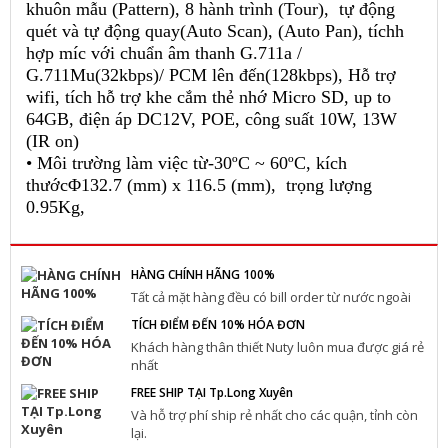
khuôn mẫu (Pattern), 8 hành trình (Tour), tự động
quét và tự động quay(Auto Scan), (Auto Pan), tíchh
hợp míc với chuẩn âm thanh G.711a /
G.711Mu(32kbps)/ PCM lên đến(128kbps), Hỗ trợ
wifi, tích hỗ trợ khe cắm thẻ nhớ Micro SD, up to
64GB, điện áp DC12V, POE, công suất 10W, 13W
(IR on)
• Môi trường làm việc từ-30ºC ~ 60ºC, kích
thướcΦ132.7 (mm) x 116.5 (mm), trọng lượng
0.95Kg,
HÀNG CHÍNH HÃNG 100%
Tất cả mặt hàng đều có bill order từ nước ngoài
TÍCH ĐIỂM ĐẾN 10% HÓA ĐƠN
Khách hàng thân thiết Nuty luôn mua được giá rẻ
nhất
FREE SHIP TẠI Tp.Long Xuyên
Và hỗ trợ phí ship rẻ nhất cho các quận, tỉnh còn
lại.