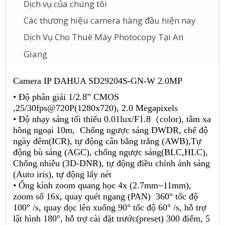
Dịch vụ của chúng tôi
Các thương hiệu camera hàng đầu hiện nay
Dịch Vụ Cho Thuê Máy Photocopy Tại An
Giang
Camera IP DAHUA SD29204S-GN-W 2.0MP
• Độ phân giải 1/2.8” CMOS
,25/30fps@720P(1280x720), 2.0 Megapixels
• Độ nhạy sáng tối thiểu 0.01lux/F1.8（color), tầm xa
hồng ngoại 10m, Chống ngược sáng DWDR, chế độ
ngày đêm(ICR), tự động cân bằng trắng (AWB),Tự
động bù sáng (AGC), chống ngược sáng(BLC,HLC),
Chống nhiễu (3D-DNR), tự động điều chỉnh ánh sáng
(Auto iris), tự động lấy nét
• Ống kính zoom quang học 4x (2.7mm~11mm),
zoom số 16x, quay quét ngang (PAN) 360° tốc độ
100° /s, quay dọc lên xuống 90° tốc độ 60° /s, hỗ trợ
lật hình 180°, hỗ trợ cài đặt trước(preset) 300 điểm, 5