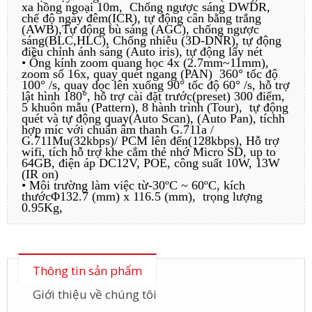
xa hồng ngoại 10m, Chống ngược sáng DWDR,
chế độ ngày đêm(ICR), tự động cân bằng trắng
(AWB),Tự động bù sáng (AGC), chống ngược
sáng(BLC,HLC), Chống nhiễu (3D-DNR), tự động
điều chỉnh ánh sáng (Auto iris), tự động lấy nét
• Ống kính zoom quang học 4x (2.7mm~11mm),
zoom số 16x, quay quét ngang (PAN) 360° tốc độ
100° /s, quay dọc lên xuống 90° tốc độ 60° /s, hỗ trợ
lật hình 180°, hỗ trợ cài đặt trước(preset) 300 điểm,
5 khuôn mẫu (Pattern), 8 hành trình (Tour), tự động
quét và tự động quay(Auto Scan), (Auto Pan), tíchh
hợp míc với chuẩn âm thanh G.711a /
G.711Mu(32kbps)/ PCM lên đến(128kbps), Hỗ trợ
wifi, tích hỗ trợ khe cắm thẻ nhớ Micro SD, up to
64GB, điện áp DC12V, POE, công suất 10W, 13W
(IR on)
• Môi trường làm việc từ-30ºC ~ 60ºC, kích
thướcΦ132.7 (mm) x 116.5 (mm), trọng lượng
0.95Kg,
Thông tin sản phẩm
Giới thiệu về chúng tôi