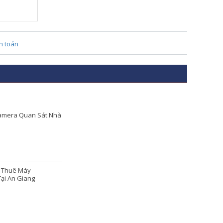
amera Quan Sát Nhà
o Thuê Máy
ại An Giang