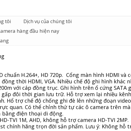
g tôi
Dịch vụ của chúng tôi
camera hàng đầu hiện nay
iang
ng
HD chuẩn H.264+, HD 720p. Cổng màn hình HDMI và 
 đồng thời HDMI, VGA. Nhiều chế độ ghi hình khác n
200m với cáp đồng trục. Ghi hình trên ổ cứng SATA 
 gấp đôi thời gian lưu trữ. Hỗ trợ xem lại nhiều kên
h. Hổ trợ chế độ chống ghi đè lên những đoạn video
ực quan. Có thể chỉnh thứ tự các ô camera trên mà
bằng điện thoại di động.
 HD-TVI 1M, AHD, không hỗ trợ camera HD-TVI 2MP.
chính hãng trọn đời sản phẩm. Lưu ý: Không hỗ tr