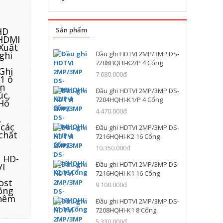
HD
Sản phẩm
 HDMI
Xuất
ghi
Đầu ghi HDTVI 2MP/3MP DS-
7208HQHI-K2/P 4 Cổng
Ghi
7.680.000đ
1 ổ
an
Đầu ghi HDTVI 2MP/3MP DS-
úc,
7204HQHI-K1/P 4 Cổng
 Hổ
4.470.000đ
.
 các
Đầu ghi HDTVI 2MP/3MP DS-
chất
7216HQHI-K2 16 Cổng
10.350.000đ
a HD-
Đầu ghi HDTVI 2MP/3MP DS-
VI
7216HQHI-K1 16 Cổng
ost
9.100.000đ
hông
thêm
Đầu ghi HDTVI 2MP/3MP DS-
7208HQHI-K1 8 Cổng
5.330.000đ