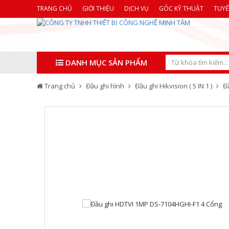
TRANG CHỦ
GIỚI THIỆU
DỊCH VỤ
GÓC KỸ THUẬT
TUY
DANH MỤC SẢN PHẨM
Trang chủ
Đầu ghi hình
Đầu ghi Hikvision ( 5 IN 1 )
Đ