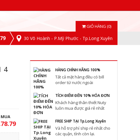
GIỎ HÀNG (0)
.79
30 Võ Hoành - P.Mỹ Phước - Tp.Long Xuyên
1 4
HÀNG CHÍNH HÃNG 100%
Tất cả mặt hàng đều có bill
order từ nước ngoài
TÍCH ĐIỂM ĐẾN 10% HÓA ĐƠN
Khách hàng thân thiết Nuty
luôn mua được giá rẻ nhất
T MUA
FREE SHIP TẠI Tp.Long Xuyên
.78.79
Và hỗ trợ phí ship rẻ nhất cho
các quận, tỉnh còn lại.