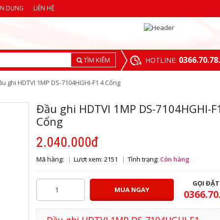
ỂN DỤNG
LIÊN HỆ
0366.70.78
TÌM KIẾM
HOTLINE:
ầu ghi HDTVI 1MP DS-7104HGHI-F1 4 Cổng
Đầu ghi HDTVI 1MP DS-7104HGHI-F
Cổng
2.040.000đ
Mã hàng:
Lượt xem: 2151
Tình trạng:
Còn hàng
GỌI ĐẶ
MUA NGAY
0366.70