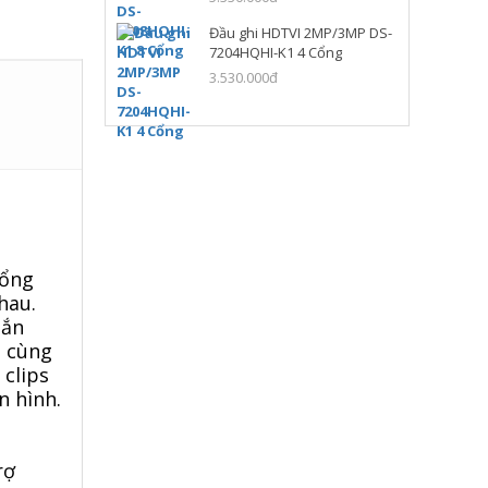
Đầu ghi HDTVI 2MP/3MP DS-
7204HQHI-K1 4 Cổng
3.530.000đ
cổng
hau.
gắn
h cùng
 clips
n hình.
ợ