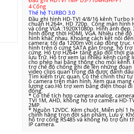
Đầu ghi HDTVI 1MP DS-7104HGHI-F1
4 Cổng
Thế hệ TURBO 3.0
Đầu ghi hình HD-TVI 4/8/16 kênh Turbo 
chuẩn H.264+, HD 720p. Cổng màn hình
và cổng VGA :1920X1080p. Hình ảnh đẹp. 
hình đồng thời HDMI, VGA. Nhiều chế độ 
hình khác nhau. Khoảng cách kết nối đến
camera: tối đa 1200m với cáp đồng trục. 
hình trên ổ cứng SATA gắn trong, hổ trợ 
cứng. Hổ trợ H264+ tăng gấp đôi thời gi
lưu trữ. Hỗ trợ xem lại nhiều kênh cùng l
cho phép hai băng thông cho mỗi kênh.
trợ chế độ chống ghi đè lên những đoạn
video clips quan trọng đã được đánh dấu
Tìm kiếm trực quan. Có thể chỉnh thứ tự
ô camera trên màn hình. Xem qua mạng 
lượng cao.Hỗ trợ xem bằng điện thoại di
động.
* Có thể tích hợp camera analog, camer
TVI 1M, AHD, không hỗ trợ camera HD-T
2MP.
* Nguồn 12VDC. Kèm chuột. Miễn phí 1 h
chính hãng trọn đời sản phẩm. Lưu ý: K
hỗ trợ cổng RS485 và không hỗ trợ Ghi 
IP camera.