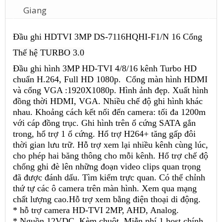
Giang
Đầu ghi HDTVI 3MP DS-7116HQHI-F1/N 16 Cổng
Thế hệ TURBO 3.0
Đầu ghi hình 3MP HD-TVI 4/8/16 kênh Turbo HD
chuẩn H.264, Full HD 1080p. Cổng màn hình HDMI
và cổng VGA :1920X1080p. Hình ảnh đẹp. Xuất hình
đồng thời HDMI, VGA. Nhiều chế độ ghi hình khác
nhau. Khoảng cách kết nối đến camera: tối đa 1200m
với cáp đồng trục. Ghi hình trên ổ cứng SATA gắn
trong, hổ trợ 1 ổ cứng. Hổ trợ H264+ tăng gấp đôi
thời gian lưu trữ. Hỗ trợ xem lại nhiều kênh cùng lúc,
cho phép hai băng thông cho mỗi kênh. Hổ trợ chế độ
chống ghi đè lên những đoạn video clips quan trọng
đã được đánh dấu. Tìm kiếm trực quan. Có thể chỉnh
thứ tự các ô camera trên màn hình. Xem qua mạng
chất lượng cao.Hỗ trợ xem bằng điện thoại di động.
* hỗ trợ camera HD-TVI 2MP, AHD, Analog.
* Nguồn 12VDC. Kèm chuột. Miễn phí 1 host chính