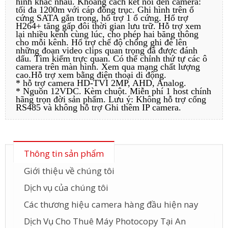
hình khác nhau. Khoảng cách kết nối đến camera:
tối đa 1200m với cáp đồng trục. Ghi hình trên ổ
cứng SATA gắn trong, hổ trợ 1 ổ cứng. Hổ trợ
H264+ tăng gấp đôi thời gian lưu trữ. Hỗ trợ xem
lại nhiều kênh cùng lúc, cho phép hai băng thông
cho mỗi kênh. Hổ trợ chế độ chống ghi đè lên
những đoạn video clips quan trọng đã được đánh
dấu. Tìm kiếm trực quan. Có thể chỉnh thứ tự các ô
camera trên màn hình. Xem qua mạng chất lượng
cao.Hỗ trợ xem bằng điện thoại di động.
* hỗ trợ camera HD-TVI 2MP, AHD, Analog.
* Nguồn 12VDC. Kèm chuột. Miễn phí 1 host chính
hãng trọn đời sản phẩm. Lưu ý: Không hỗ trợ cổng
RS485 và không hỗ trợ Ghi thêm IP camera.
Thông tin sản phẩm
Giới thiệu về chúng tôi
Dịch vụ của chúng tôi
Các thương hiệu camera hàng đầu hiện nay
Dịch Vụ Cho Thuê Máy Photocopy Tại An