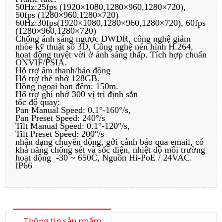
50Hz:25fps (1920×1080,1280×960,1280×720),
50fps (1280×960,1280×720)
60Hz:30fps(1920×1080,1280×960,1280×720), 60fps
(1280×960,1280×720)
Chống ánh sáng ngược DWDR, công nghệ giảm
nhòe kỹ thuật số 3D, Công nghệ nén hình H.264,
họat động tuyệt vời ở ánh sáng thấp. Tích hợp chuẩn
ONVIF/PSIA.
Hỗ trợ âm thanh/báo động
Hỗ trợ thẻ nhớ 128GB.
Hồng ngoại ban đêm: 150m.
Hổ trợ ghi nhớ 300 vị trí định sẵn
tốc độ quay:
Pan Manual Speed: 0.1°-160°/s,
Pan Preset Speed: 240°/s
Tilt Manual Speed: 0.1°-120°/s,
Tilt Preset Speed: 200°/s
nhận dạng chuyển động, gởi cảnh báo qua email, có
khả năng chống sét và sốc điện, nhiệt độ môi trường
hoạt động -30 ~ 650C, Nguồn Hi-PoE / 24VAC.
IP66
Thông tin sản phẩm