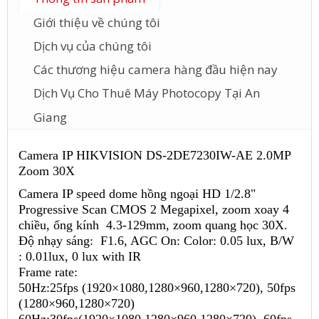
Giới thiệu về chúng tôi
Dịch vụ của chúng tôi
Các thương hiệu camera hàng đầu hiện nay
Dịch Vụ Cho Thuê Máy Photocopy Tại An
Giang
Camera IP HIKVISION DS-2DE7230IW-AE 2.0MP
Zoom 30X
Camera IP speed dome hồng ngoại HD 1/2.8"
Progressive Scan CMOS 2 Megapixel, zoom xoay 4
chiều, ống kính 4.3-129mm, zoom quang học 30X.
Độ nhạy sáng: F1.6, AGC On: Color: 0.05 lux, B/W
: 0.01lux, 0 lux with IR
Frame rate:
50Hz:25fps (1920×1080,1280×960,1280×720), 50fps
(1280×960,1280×720)