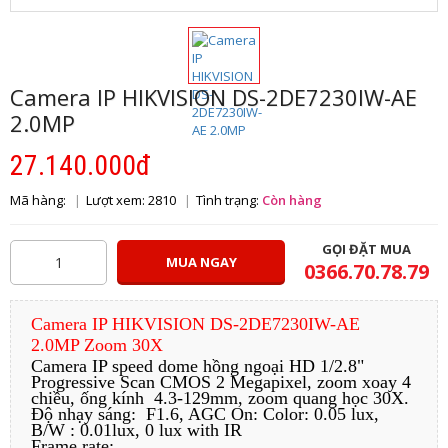
Camera IP HIKVISION DS-2DE7230IW-AE
2.0MP
27.140.000đ
Mã hàng:
Lượt xem: 2810
Tình trạng:
Còn hàng
GỌI ĐẶT MUA
MUA NGAY
0366.70.78.79
Camera IP HIKVISION DS-2DE7230IW-AE
2.0MP Zoom 30X
Camera IP speed dome hồng ngoại HD 1/2.8"
Progressive Scan CMOS 2 Megapixel, zoom xoay 4
chiều, ống kính 4.3-129mm, zoom quang học 30X.
Độ nhạy sáng: F1.6, AGC On: Color: 0.05 lux,
B/W : 0.01lux, 0 lux with IR
Frame rate: