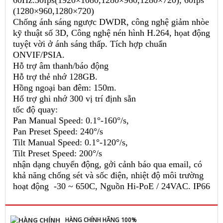
60Hz:30fps(1920×1080,1280×960,1280×720), 60fps
(1280×960,1280×720)
Chống ánh sáng ngược DWDR, công nghệ giảm nhòe
kỹ thuật số 3D, Công nghệ nén hình H.264, họat động
tuyệt vời ở ánh sáng thấp. Tích hợp chuẩn
ONVIF/PSIA.
Hỗ trợ âm thanh/báo động
Hỗ trợ thẻ nhớ 128GB.
Hồng ngoại ban đêm: 150m.
Hổ trợ ghi nhớ 300 vị trí định sẵn
tốc độ quay:
Pan Manual Speed: 0.1°-160°/s,
Pan Preset Speed: 240°/s
Tilt Manual Speed: 0.1°-120°/s,
Tilt Preset Speed: 200°/s
nhận dạng chuyển động, gởi cảnh báo qua email, có
khả năng chống sét và sốc điện, nhiệt độ môi trường
hoạt động -30 ~ 650C, Nguồn Hi-PoE / 24VAC. IP66
HÀNG CHÍNH HÃNG 100%