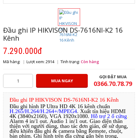
Đầu ghi IP HIKVISON DS-7616NI-K2 16
Kênh
7.290.000đ
Mã hàng:
Lượt xem: 2914
Tình trạng:
Còn hàng
GỌI ĐẶT MUA
MUA NGAY
0366.70.78.79
Đầu ghi IP HIKVISON DS-7616NI-K2 16 Kênh
Đầu ghi hình IP Ultra HD 4K 16 kênh chuẩn
H.265/H.264/H.264+/MPEG4
. Xuất tín hiệu HDMI
4K (3840x2160), VGA 1920x1080.
Hỗ trợ 2 ổ cứng
.
Alarm 4 in/1 out. Audio 1 in/1 out. Giao diện thân
thiện với người dùng, thao tác đơn giản, dễ sử dụng,
điều khiển đầu ghi & camera bằng Remote, chuột,
bàn phím. Ghi hình trên đĩa cứng gắn bên trong,