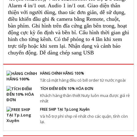
Alarm 4 in/1 out. Audio 1 in/1 out. Giao diện thân
thiện với người dùng, thao tác đơn giản, dễ sử dụng,
điều khiển đầu ghi & camera bằng Remote, chuột,
bàn phím. Ghi hình trên đĩa cứng gắn bên trong, hoạt
động cực kỳ ổn định và bền bỉ. Cấu hình thời gian ghi
hinh cho từng kênh. Có thể phóng to 4 lần khi xem
trực tiếp hoặc khi xem lại. Nhận dạng và cảnh báo
chuyển động. Dễ dàng chép sang USB
HÀNG CHÍNH HÃNG 100%
Tất cả mặt hàng đều có bill order từ nước ngoài
TÍCH ĐIỂM ĐẾN 10% HÓA ĐƠN
Khách hàng thân thiết Nuty luôn mua được giá rẻ
nhất
FREE SHIP TẠI Tp.Long Xuyên
Và hỗ trợ phí ship rẻ nhất cho các quận, tỉnh còn
lại.