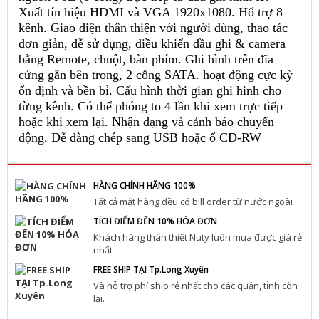
Xuất tín hiệu HDMI và VGA 1920x1080. Hổ trợ 8
kênh. Giao diện thân thiện với người dùng, thao tác
đơn giản, dễ sử dụng, điều khiển đầu ghi & camera
bằng Remote, chuột, bàn phím. Ghi hình trên đĩa
cứng gắn bên trong, 2 cổng SATA. hoạt động cực kỳ
ổn định và bền bỉ. Cấu hình thời gian ghi hinh cho
từng kênh. Có thể phóng to 4 lần khi xem trực tiếp
hoặc khi xem lại. Nhận dạng và cảnh báo chuyển
động. Dễ dàng chép sang USB hoặc ổ CD-RW
HÀNG CHÍNH HÃNG 100%
Tất cả mặt hàng đều có bill order từ nước ngoài
TÍCH ĐIỂM ĐẾN 10% HÓA ĐƠN
Khách hàng thân thiết Nuty luôn mua được giá rẻ
nhất
FREE SHIP TẠI Tp.Long Xuyên
Và hỗ trợ phí ship rẻ nhất cho các quận, tỉnh còn
lại.