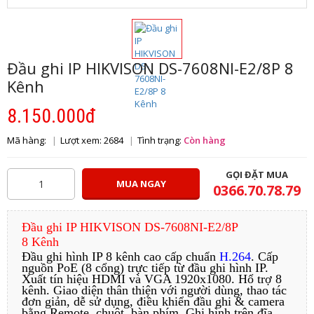
Đầu ghi IP HIKVISON DS-7608NI-E2/8P 8
Kênh
8.150.000đ
Mã hàng:
Lượt xem: 2684
Tình trạng:
Còn hàng
GỌI ĐẶT MUA
MUA NGAY
0366.70.78.79
Đầu ghi IP HIKVISON DS-7608NI-E2/8P
8 Kênh
Đầu ghi hình IP 8 kênh cao cấp chuẩn
H.264
. Cấp
nguồn PoE (8 cổng) trực tiếp từ đầu ghi hình IP.
Xuất tín hiệu HDMI và VGA 1920x1080. Hổ trợ 8
kênh. Giao diện thân thiện với người dùng, thao tác
đơn giản, dễ sử dụng, điều khiển đầu ghi & camera
bằng Remote, chuột, bàn phím. Ghi hình trên đĩa