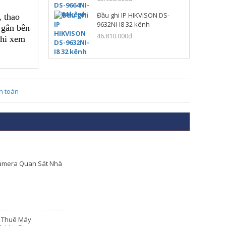
Đầu ghi IP HIKVISON DS-
, thao
9632NI-I8 32 kênh
 gắn bên
46.810.000đ
khi xem
amera Quan Sát Nhà
o Thuê Máy