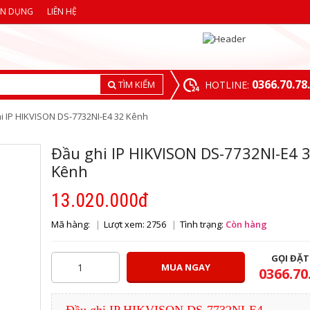
ỂN DỤNG
LIÊN HỆ
0366.70.78
TÌM KIẾM
HOTLINE:
i IP HIKVISON DS-7732NI-E4 32 Kênh
Đầu ghi IP HIKVISON DS-7732NI-E4 
Kênh
13.020.000đ
Mã hàng:
Lượt xem: 2756
Tình trạng:
Còn hàng
GỌI ĐẶ
MUA NGAY
0366.70