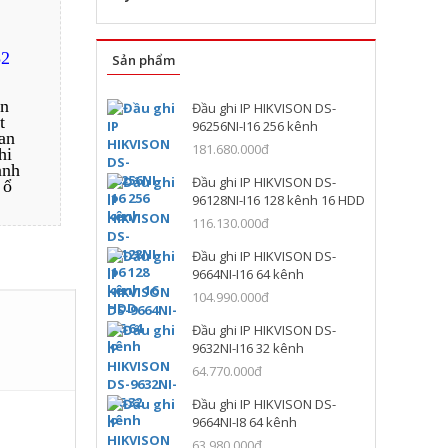
32
Sản phẩm
àn
Đầu ghi IP HIKVISON DS-
t
96256NI-I16 256 kênh
an
181.680.000đ
hi
ảnh
Đầu ghi IP HIKVISON DS-
 ổ
96128NI-I16 128 kênh 16 HDD
116.130.000đ
Đầu ghi IP HIKVISON DS-
9664NI-I16 64 kênh
104.990.000đ
Đầu ghi IP HIKVISON DS-
9632NI-I16 32 kênh
64.770.000đ
Đầu ghi IP HIKVISON DS-
9664NI-I8 64 kênh
63.980.000đ