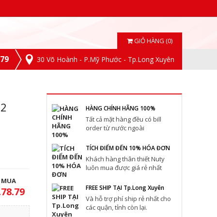
GIỎ HÀNG (0)
.79
30 Võ Hoành - P.Mỹ Phước - Tp.Long Xuyên
32
HÀNG CHÍNH HÃNG 100%
Tất cả mặt hàng đều có bill
order từ nước ngoài
TÍCH ĐIỂM ĐẾN 10% HÓA ĐƠN
Khách hàng thân thiết Nuty
luôn mua được giá rẻ nhất
T MUA
FREE SHIP TẠI Tp.Long Xuyên
.78.79
Và hỗ trợ phí ship rẻ nhất cho
các quận, tỉnh còn lại.