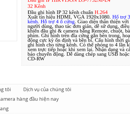
Đầu ghi IP HIKVISON DS-7732NI-E4
32 Kênh
Đầu ghi hình IP 32 kênh chuẩn
H.264
Xuất tín hiệu HDMI, VGA 1920x1080.
Hổ trợ 
kênh. Hỗ trợ 4 ổ cứng
. Giao diện thân thiện với
người dùng, thao tác đơn giản, dễ sử dụng, điều
khiển đầu ghi & camera bằng Remote, chuột, b
phím. Ghi hình trên đĩa cứng gắn bên trong, hoạ
động cực kỳ ổn định và bền bỉ. Cấu hình thời gi
ghi hinh cho từng kênh. Có thể phóng to 4 lần k
xem trực tiếp hoặc khi xem lại. Nhận dạng và c
báo chuyển động. Dễ dàng chép sang USB hoặc
CD-RW
g tôi
Dịch vụ của chúng tôi
camera hàng đầu hiện nay
iang