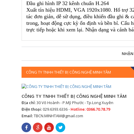
Đầu ghi hình IP 32 kênh chuẩn H.264
Xuất tín hiệu HDMI, VGA 1920x1080. Hổ trợ 32 k
tác đơn giản, dễ sử dụng, điều khiển đầu ghi & 
trong, hoạt động cực kỳ ổn định và bền bỉ. Cấu h
trực tiếp hoặc khi xem lại. Nhận dạng và cảnh
NHẬN
CÔNG TY TNHH THIẾT BỊ CÔNG NGHỆ MINH TÂM
CÔNG TY TNHH THIẾT BỊ CÔNG NGHỆ MINH TÂM
Địa chỉ:
30 Võ Hoành - P.Mỹ Phước - Tp.Long Xuyên
Điện thoại:
029.6393.6336 -
Hotline: 0366.70.78.79
Email:
TBCN.MINHTAM@gmail.com