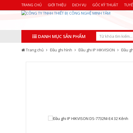
TRANG CHỦ
GIỚI THIỆU
DỊCH VỤ
GÓC KỸ THUẬT
TUY
DANH MỤC SẢN PHẨM
Trang chủ
Đầu ghi hình
Đầu ghi IP HIKVISION
Đầu gh