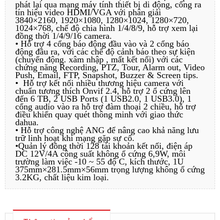
phát lại qua mạng máy tính thiết bị di động, cổng ra
tín hiệu video HDMI/VGA với phân giải
3840×2160, 1920×1080, 1280×1024, 1280×720,
1024×768, chế độ chia hình 1/4/8/9, hỗ trợ xem lại
đồng thời 1/4/9/16 camera.
• Hỗ trợ 4 cổng báo động đầu vào và 2 cổng báo
động đầu ra, với các chế độ cảnh báo theo sự kiện
(chuyển động. xâm nhập , mất kết nối) với các
chứng năng Recording, PTZ, Tour, Alarm out, Video
Push, Email, FTP, Snapshot, Buzzer & Screen tips.
• Hỗ trợ kết nối nhiều thương hiệu camera với
chuẩn tương thích Onvif 2.4, hỗ trợ 2 ổ cứng lên
đến 6 TB, 2 USB Ports (1 USB2.0, 1 USB3.0), 1
cổng audio vào ra hỗ trợ đàm thoại 2 chiều, hỗ trợ
điều khiển quay quét thông minh với giao thức
dahua.
• Hỗ trợ công nghệ ANG để nâng cao khả năng lưu
trữ linh hoạt khi mạng gặp sự cố.
•Quản lý đồng thời 128 tài khoản kết nối, điện áp
DC 12V/4A công suất không ổ cứng 6,9W, môi
trường làm việc -10 ~ 55 độ C, kích thước, 1U
375mm×281.5mm×56mm trọng lượng không ổ cứng
3.2KG, chất liệu kim loại.