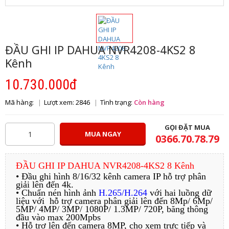
ĐẦU GHI IP DAHUA NVR4208-4KS2 8
Kênh
10.730.000đ
Mã hàng:
Lượt xem: 2846
Tình trạng:
Còn hàng
GỌI ĐẶT MUA
MUA NGAY
0366.70.78.79
ĐẦU GHI IP DAHUA NVR4208-4KS2 8 Kênh
• Đầu ghi hình 8/16/32 kênh camera IP hỗ trợ phân
giải lên đến 4k.
• Chuẩn nén hình ảnh
H.265/H.264
với hai luồng dữ
liệu với hỗ trợ camera phân giải lên đến 8Mp/ 6Mp/
5MP/ 4MP/ 3MP/ 1080P/ 1.3MP/ 720P, băng thông
đầu vào max 200Mpbs
• Hỗ trợ lên đến camera 8MP, cho xem trực tiếp và