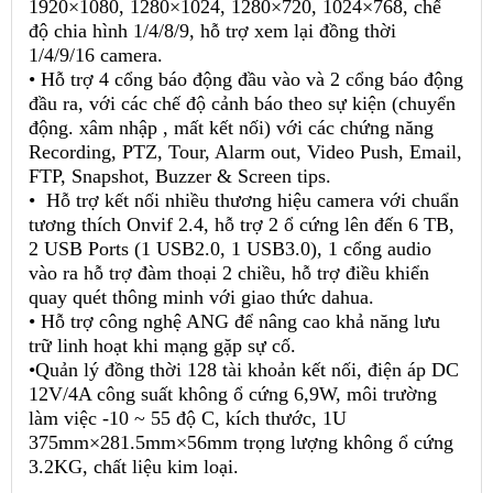
1920×1080, 1280×1024, 1280×720, 1024×768, chế
độ chia hình 1/4/8/9, hỗ trợ xem lại đồng thời
1/4/9/16 camera.
• Hỗ trợ 4 cổng báo động đầu vào và 2 cổng báo động
đầu ra, với các chế độ cảnh báo theo sự kiện (chuyển
động. xâm nhập , mất kết nối) với các chứng năng
Recording, PTZ, Tour, Alarm out, Video Push, Email,
FTP, Snapshot, Buzzer & Screen tips.
• Hỗ trợ kết nối nhiều thương hiệu camera với chuẩn
tương thích Onvif 2.4, hỗ trợ 2 ổ cứng lên đến 6 TB,
2 USB Ports (1 USB2.0, 1 USB3.0), 1 cổng audio
vào ra hỗ trợ đàm thoại 2 chiều, hỗ trợ điều khiển
quay quét thông minh với giao thức dahua.
• Hỗ trợ công nghệ ANG để nâng cao khả năng lưu
trữ linh hoạt khi mạng gặp sự cố.
•Quản lý đồng thời 128 tài khoản kết nối, điện áp DC
12V/4A công suất không ổ cứng 6,9W, môi trường
làm việc -10 ~ 55 độ C, kích thước, 1U
375mm×281.5mm×56mm trọng lượng không ổ cứng
3.2KG, chất liệu kim loại.