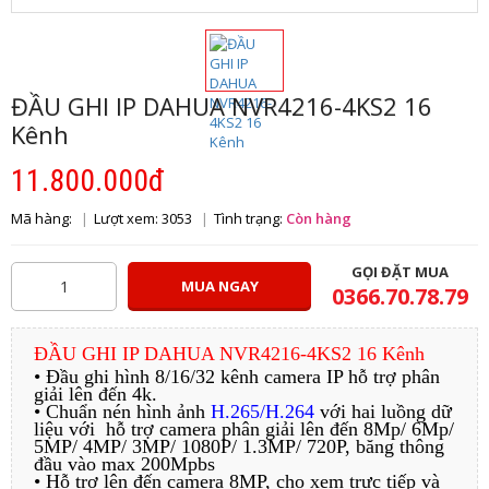
ĐẦU GHI IP DAHUA NVR4216-4KS2 16
Kênh
11.800.000đ
Mã hàng:
Lượt xem: 3053
Tình trạng:
Còn hàng
GỌI ĐẶT MUA
MUA NGAY
0366.70.78.79
ĐẦU GHI IP DAHUA NVR4216-4KS2 16 Kênh
• Đầu ghi hình 8/16/32 kênh camera IP hỗ trợ phân
giải lên đến 4k.
• Chuẩn nén hình ảnh
H.265/H.264
với hai luồng dữ
liệu với hỗ trợ camera phân giải lên đến 8Mp/ 6Mp/
5MP/ 4MP/ 3MP/ 1080P/ 1.3MP/ 720P, băng thông
đầu vào max 200Mpbs
• Hỗ trợ lên đến camera 8MP, cho xem trực tiếp và