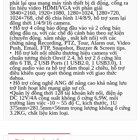
phát lại qua mạng máy tính thiết bị di động, cổng ra
tín hiệu video HDMI/VGA với phân giải
3840×2160, 1920×1080, 1280×1024, 1280×720,
1024×768, chế độ chia hình 1/4/8/9, hỗ trợ xem lại
đồng thời 1/4/9/16 camera.
• Hỗ trợ 4 cổng báo động đầu vào và 2 cổng báo
động đầu ra, với các chế độ cảnh báo theo sự kiện
(chuyển động. xâm nhập , mất kết nối) với các
chứng năng Recording, PTZ, Tour, Alarm out, Video
Push, Email, FTP, Snapshot, Buzzer & Screen tips.
• Hỗ trợ kết nối nhiều thương hiệu camera với
chuẩn tương thích Onvif 2.4, hỗ trợ 2 ổ cứng lên
đến 6 TB, 2 USB Ports (1 USB2.0, 1 USB3.0), 1
cổng audio vào ra hỗ trợ đàm thoại 2 chiều, hỗ trợ
điều khiển quay quét thông minh với giao thức
dahua.
• Hỗ trợ công nghệ ANG để nâng cao khả năng lưu
trữ linh hoạt khi mạng gặp sự cố.
•Quản lý đồng thời 128 tài khoản kết nối, điện áp
DC 12V/4A công suất không ổ cứng 6,9W, môi
trường làm việc -10 ~ 55 độ C, kích thước, 1U
375mm×281.5mm×56mm trọng lượng không ổ cứng
3.2KG, chất liệu kim loại.