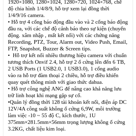
1920×1080, 1280×1024, 1280×720, 1024×768, chế
độ chia hình 1/4/8/9, hỗ trợ xem lại đồng thời
1/4/9/16 camera.
• Hỗ trợ 4 cổng báo động đầu vào và 2 cổng báo động
đầu ra, với các chế độ cảnh báo theo sự kiện (chuyển
động. xâm nhập , mất kết nối) với các chứng năng
Recording, PTZ, Tour, Alarm out, Video Push, Email,
FTP, Snapshot, Buzzer & Screen tips.
• Hỗ trợ kết nối nhiều thương hiệu camera với chuẩn
tương thích Onvif 2.4, hỗ trợ 2 ổ cứng lên đến 6 TB,
2 USB Ports (1 USB2.0, 1 USB3.0), 1 cổng audio
vào ra hỗ trợ đàm thoại 2 chiều, hỗ trợ điều khiển
quay quét thông minh với giao thức dahua.
• Hỗ trợ công nghệ ANG để nâng cao khả năng lưu
trữ linh hoạt khi mạng gặp sự cố.
•Quản lý đồng thời 128 tài khoản kết nối, điện áp DC
12V/4A công suất không ổ cứng 6,9W, môi trường
làm việc -10 ~ 55 độ C, kích thước, 1U
375mm×281.5mm×56mm trọng lượng không ổ cứng
3.2KG, chất liệu kim loại.