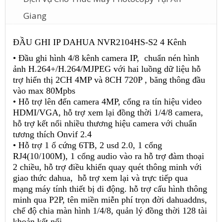
Giang
ĐẦU GHI IP DAHUA NVR2104HS-S2 4 Kênh
• Đầu ghi hình 4/8 kênh camera IP, chuẩn nén hình
ảnh H.264+/H.264/MJPEG với hai luồng dữ liệu hỗ
trợ hiển thị 2CH 4MP và 8CH 720P , băng thông đầu
vào max 80Mpbs
• Hỗ trợ lên đến camera 4MP, cổng ra tín hiệu video
HDMI/VGA, hỗ trợ xem lại đồng thời 1/4/8 camera,
hỗ trợ kết nối nhiều thương hiệu camera với chuẩn
tương thích Onvif 2.4
• Hỗ trợ 1 ổ cứng 6TB, 2 usd 2.0, 1 cổng
RJ4(10/100M), 1 cổng audio vào ra hỗ trợ đàm thoại
2 chiều, hỗ trợ điều khiển quay quét thông minh với
giao thức dahua, hỗ trợ xem lại và trực tiếp qua
mạng máy tính thiết bị di động. hỗ trợ cấu hình thông
minh qua P2P, tên miền miễn phí trọn đời dahuaddns,
chế độ chia màn hình 1/4/8, quản lý đồng thời 128 tài
khoản kết nối,