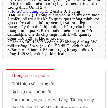
hỗ trợ kết nối nhiều thương hiệu camera với chuẩn
tương thích Onvif 2.4
•
Hỗ trợ 1 ổ cứng 6TB
, 2 usd 2.0, 1 cổng
RJ4(10/100M), 1 cổng audio vào ra hỗ trợ đàm thoại
2 chiều, hỗ trợ điều khiển quay quét thông minh với
giao thức dahua, hỗ trợ xem lại và trực tiếp qua
mạng máy tính thiết bị di động. hỗ trợ cấu hình
thông minh qua P2P, tên miền miễn phí trọn đời
dahuaddns, chế độ chia màn hình 1/4/8, quản lý
đồng thời 128 tài khoản kết nối,
• Điện áp DC 12V/2A công suất không ổ cứng 3W,
môi trường làm việc -10 ~ 55 độ C, kích thước
325mm x 250mm x 55mm, trọng lượng không ổ
cứng 1,25KG, chất liệu kim loại.
Thông tin sản phẩm
Giới thiệu về chúng tôi
Dịch vụ của chúng tôi
Các thương hiệu camera hàng đầu hiện nay
Dịch Vụ Cho Thuê Máy Photocopy Tại An