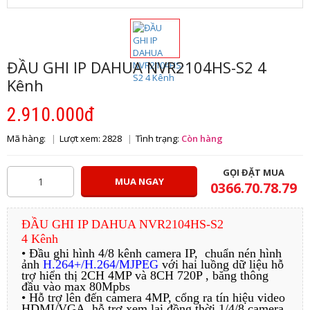
ĐẦU GHI IP DAHUA NVR2104HS-S2 4
Kênh
2.910.000đ
Mã hàng:
Lượt xem: 2828
Tình trạng:
Còn hàng
GỌI ĐẶT MUA
MUA NGAY
0366.70.78.79
ĐẦU GHI IP DAHUA NVR2104HS-S2
4 Kênh
• Đầu ghi hình 4/8 kênh camera IP, chuẩn nén hình
ảnh
H.264+/H.264/MJPEG
với hai luồng dữ liệu hỗ
trợ hiển thị 2CH 4MP và 8CH 720P , băng thông
đầu vào max 80Mpbs
• Hỗ trợ lên đến camera 4MP, cổng ra tín hiệu video
HDMI/VGA, hỗ trợ xem lại đồng thời 1/4/8 camera,