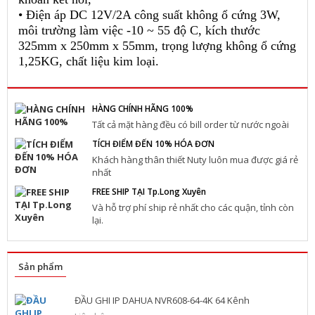
• Điện áp DC 12V/2A công suất không ổ cứng 3W,
môi trường làm việc -10 ~ 55 độ C, kích thước
325mm x 250mm x 55mm, trọng lượng không ổ cứng
1,25KG, chất liệu kim loại.
HÀNG CHÍNH HÃNG 100%
Tất cả mặt hàng đều có bill order từ nước ngoài
TÍCH ĐIỂM ĐẾN 10% HÓA ĐƠN
Khách hàng thân thiết Nuty luôn mua được giá rẻ
nhất
FREE SHIP TẠI Tp.Long Xuyên
Và hỗ trợ phí ship rẻ nhất cho các quận, tỉnh còn
lại.
Sản phẩm
ĐẦU GHI IP DAHUA NVR608-64-4K 64 Kênh