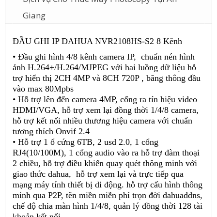
Giang
ĐẦU GHI IP DAHUA NVR2108HS-S2 8 Kênh
• Đầu ghi hình 4/8 kênh camera IP, chuẩn nén hình
ảnh H.264+/H.264/MJPEG với hai luồng dữ liệu hỗ
trợ hiển thị 2CH 4MP và 8CH 720P , băng thông đầu
vào max 80Mpbs
• Hỗ trợ lên đến camera 4MP, cổng ra tín hiệu video
HDMI/VGA, hỗ trợ xem lại đồng thời 1/4/8 camera,
hỗ trợ kết nối nhiều thương hiệu camera với chuẩn
tương thích Onvif 2.4
• Hỗ trợ 1 ổ cứng 6TB, 2 usd 2.0, 1 cổng
RJ4(10/100M), 1 cổng audio vào ra hỗ trợ đàm thoại
2 chiều, hỗ trợ điều khiển quay quét thông minh với
giao thức dahua, hỗ trợ xem lại và trực tiếp qua
mạng máy tính thiết bị di động. hỗ trợ cấu hình thông
minh qua P2P, tên miền miễn phí trọn đời dahuaddns,
chế độ chia màn hình 1/4/8, quản lý đồng thời 128 tài
khoản kết nối,