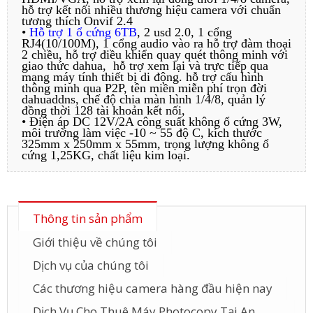
hỗ trợ kết nối nhiều thương hiệu camera với chuẩn
tương thích Onvif 2.4
•
Hỗ trợ 1 ổ cứng 6TB
, 2 usd 2.0, 1 cổng
RJ4(10/100M), 1 cổng audio vào ra hỗ trợ đàm thoại
2 chiều, hỗ trợ điều khiển quay quét thông minh với
giao thức dahua, hỗ trợ xem lại và trực tiếp qua
mạng máy tính thiết bị di động. hỗ trợ cấu hình
thông minh qua P2P, tên miền miễn phí trọn đời
dahuaddns, chế độ chia màn hình 1/4/8, quản lý
đồng thời 128 tài khoản kết nối,
• Điện áp DC 12V/2A công suất không ổ cứng 3W,
môi trường làm việc -10 ~ 55 độ C, kích thước
325mm x 250mm x 55mm, trọng lượng không ổ
cứng 1,25KG, chất liệu kim loại.
Thông tin sản phẩm
Giới thiệu về chúng tôi
Dịch vụ của chúng tôi
Các thương hiệu camera hàng đầu hiện nay
Dịch Vụ Cho Thuê Máy Photocopy Tại An