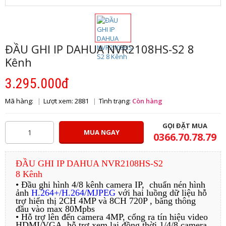
ĐẦU GHI IP DAHUA NVR2108HS-S2 8
Kênh
3.295.000đ
Mã hàng:
Lượt xem: 2881
Tình trạng:
Còn hàng
GỌI ĐẶT MUA
MUA NGAY
0366.70.78.79
ĐẦU GHI IP DAHUA NVR2108HS-S2
8 Kênh
• Đầu ghi hình 4/8 kênh camera IP, chuẩn nén hình
ảnh
H.264+/H.264/MJPEG
với hai luồng dữ liệu hỗ
trợ hiển thị 2CH 4MP và 8CH 720P , băng thông
đầu vào max 80Mpbs
• Hỗ trợ lên đến camera 4MP, cổng ra tín hiệu video
HDMI/VGA, hỗ trợ xem lại đồng thời 1/4/8 camera,