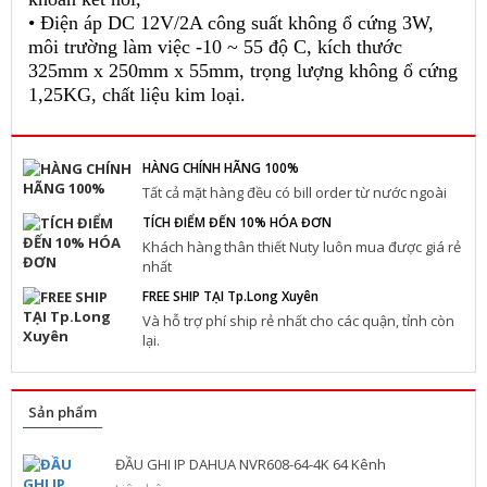
• Điện áp DC 12V/2A công suất không ổ cứng 3W,
môi trường làm việc -10 ~ 55 độ C, kích thước
325mm x 250mm x 55mm, trọng lượng không ổ cứng
1,25KG, chất liệu kim loại.
HÀNG CHÍNH HÃNG 100%
Tất cả mặt hàng đều có bill order từ nước ngoài
TÍCH ĐIỂM ĐẾN 10% HÓA ĐƠN
Khách hàng thân thiết Nuty luôn mua được giá rẻ
nhất
FREE SHIP TẠI Tp.Long Xuyên
Và hỗ trợ phí ship rẻ nhất cho các quận, tỉnh còn
lại.
Sản phẩm
ĐẦU GHI IP DAHUA NVR608-64-4K 64 Kênh