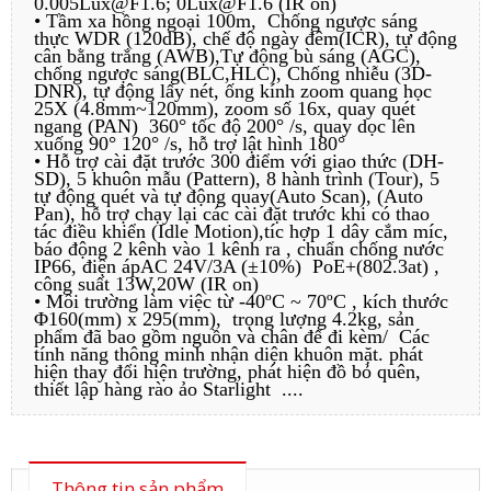
0.005Lux@F1.6; 0Lux@F1.6 (IR on)
• Tầm xa hồng ngoại 100m, Chống ngược sáng
thực WDR (120dB), chế độ ngày đêm(ICR), tự động
cân bằng trắng (AWB),Tự động bù sáng (AGC),
chống ngược sáng(BLC,HLC), Chống nhiễu (3D-
DNR), tự động lấy nét, ống kính zoom quang học
25X (4.8mm~120mm), zoom số 16x, quay quét
ngang (PAN) 360° tốc độ 200° /s, quay dọc lên
xuống 90° 120° /s, hỗ trợ lật hình 180°
• Hỗ trợ cài đặt trước 300 điểm với giao thức (DH-
SD), 5 khuôn mẫu (Pattern), 8 hành trình (Tour), 5
tự động quét và tự động quay(Auto Scan), (Auto
Pan), hỗ trợ chạy lại các cài đặt trước khi có thao
tác điều khiển (Idle Motion),tíc hợp 1 dây cắm míc,
báo động 2 kênh vào 1 kênh ra , chuẩn chống nước
IP66, điện ápAC 24V/3A (±10%) PoE+(802.3at) ,
công suất 13W,20W (IR on)
• Môi trường làm việc từ -40ºC ~ 70ºC , kích thước
Φ160(mm) x 295(mm), trọng lượng 4.2kg, sản
phẩm đã bao gồm nguồn và chân đế đi kèm/ Các
tính năng thông minh nhận diện khuôn mặt. phát
hiện thay đổi hiện trường, phát hiện đồ bỏ quên,
thiết lập hàng rào ảo Starlight ....
Thông tin sản phẩm