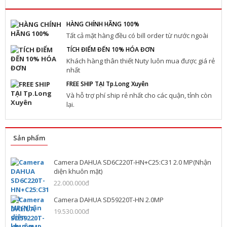
HÀNG CHÍNH HÃNG 100%
Tất cả mặt hàng đều có bill order từ nước ngoài
TÍCH ĐIỂM ĐẾN 10% HÓA ĐƠN
Khách hàng thân thiết Nuty luôn mua được giá rẻ
nhất
FREE SHIP TẠI Tp.Long Xuyên
Và hỗ trợ phí ship rẻ nhất cho các quận, tỉnh còn
lại.
Sản phẩm
Camera DAHUA SD6C220T-HN+C25:C31 2.0 MP(Nhận
diện khuôn mặt)
22.000.000đ
Camera DAHUA SD59220T-HN 2.0MP
19.530.000đ