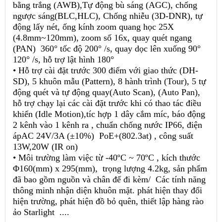
bằng trắng (AWB),Tự động bù sáng (AGC), chống
ngược sáng(BLC,HLC), Chống nhiễu (3D-DNR), tự
động lấy nét, ống kính zoom quang học 25X
(4.8mm~120mm), zoom số 16x, quay quét ngang
(PAN) 360° tốc độ 200° /s, quay dọc lên xuống 90°
120° /s, hỗ trợ lật hình 180°
• Hỗ trợ cài đặt trước 300 điểm với giao thức (DH-
SD), 5 khuôn mẫu (Pattern), 8 hành trình (Tour), 5 tự
động quét và tự động quay(Auto Scan), (Auto Pan),
hỗ trợ chạy lại các cài đặt trước khi có thao tác điều
khiển (Idle Motion),tíc hợp 1 dây cắm míc, báo động
2 kênh vào 1 kênh ra , chuẩn chống nước IP66, điện
ápAC 24V/3A (±10%) PoE+(802.3at) , công suất
13W,20W (IR on)
• Môi trường làm việc từ -40ºC ~ 70ºC , kích thước
Φ160(mm) x 295(mm), trọng lượng 4.2kg, sản phẩm
đã bao gồm nguồn và chân đế đi kèm/ Các tính năng
thông minh nhận diện khuôn mặt. phát hiện thay đổi
hiện trường, phát hiện đồ bỏ quên, thiết lập hàng rào
ảo Starlight ....