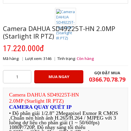
Camera DAHUA SD49225T-HN 2.0MP
(Starlight IR PTZ)
17.220.000đ
Mã hàng:
Lượt xem: 3146
Tình trạng:
Còn hàng
GỌI ĐẶT MUA
MUA NGAY
0366.70.78.79
Camera DAHUA SD49225T-HN
2.0MP (Starlight IR PTZ)
CAMERA QUAY QUÉT IP
• Độ phân giải 1/2.8” 2Megapixel Exmor R CMOS
,Chuẩn nén hình ảnh H.265/H.264 / MJPEG với 3
luồng dự liệu cho phân giải (1 ~ 50/60fps)
1080P/720P, Độ nhạy sáng tối thiểu