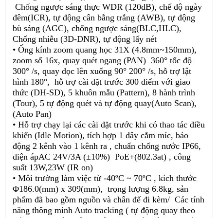
Chống ngược sáng thực WDR (120dB), chế độ ngày
đêm(ICR), tự động cân bằng trắng (AWB), tự động
bù sáng (AGC), chống ngược sáng(BLC,HLC),
Chống nhiễu (3D-DNR), tự động lấy nét
• Ống kính zoom quang học 31X (4.8mm~150mm),
zoom số 16x, quay quét ngang (PAN) 360° tốc độ
300° /s, quay dọc lên xuống 90° 200° /s, hỗ trợ lật
hình 180°, hỗ trợ cài đặt trước 300 điểm với giao
thức (DH-SD), 5 khuôn mẫu (Pattern), 8 hành trình
(Tour), 5 tự động quét và tự động quay(Auto Scan),
(Auto Pan)
• Hỗ trợ chạy lại các cài đặt trước khi có thao tác điều
khiển (Idle Motion), tích hợp 1 dây cắm míc, báo
động 2 kênh vào 1 kênh ra , chuẩn chống nước IP66,
điện ápAC 24V/3A (±10%) PoE+(802.3at) , công
suất 13W,23W (IR on)
• Môi trường làm việc từ -40ºC ~ 70ºC , kích thước
Φ186.0(mm) x 309(mm), trọng lượng 6.8kg, sản
phẩm đã bao gồm nguồn và chân đế đi kèm/ Các tính
năng thông minh Auto tracking ( tự động quay theo