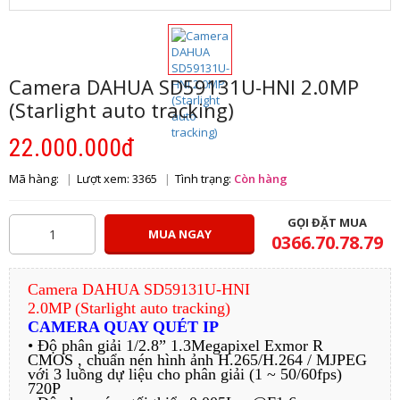
Camera DAHUA SD59131U-HNI 2.0MP
(Starlight auto tracking)
22.000.000đ
Mã hàng:
Lượt xem: 3365
Tình trạng:
Còn hàng
GỌI ĐẶT MUA
MUA NGAY
0366.70.78.79
Camera DAHUA SD59131U-HNI
2.0MP (Starlight auto tracking)
CAMERA QUAY QUÉT IP
• Độ phân giải 1/2.8” 1.3Megapixel Exmor R
CMOS , chuẩn nén hình ảnh H.265/H.264 / MJPEG
với 3 luồng dự liệu cho phân giải (1 ~ 50/60fps)
720P