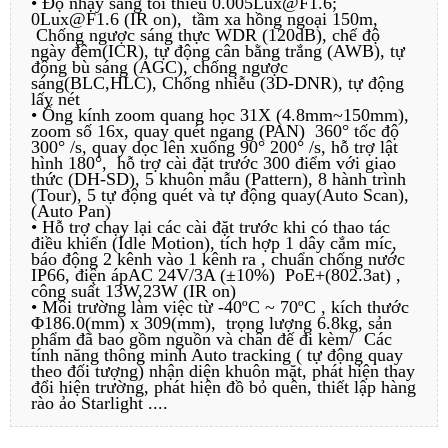
• Độ nhạy sáng tối thiểu 0.005Lux@F1.6;
0Lux@F1.6 (IR on), tầm xa hồng ngoại 150m,
Chống ngược sáng thực WDR (120dB), chế độ
ngày đêm(ICR), tự động cân bằng trắng (AWB), tự
động bù sáng (AGC), chống ngược
sáng(BLC,HLC), Chống nhiễu (3D-DNR), tự động
lấy nét
• Ống kính zoom quang học 31X (4.8mm~150mm),
zoom số 16x, quay quét ngang (PAN) 360° tốc độ
300° /s, quay dọc lên xuống 90° 200° /s, hỗ trợ lật
hình 180°, hỗ trợ cài đặt trước 300 điểm với giao
thức (DH-SD), 5 khuôn mẫu (Pattern), 8 hành trình
(Tour), 5 tự động quét và tự động quay(Auto Scan),
(Auto Pan)
• Hỗ trợ chạy lại các cài đặt trước khi có thao tác
điều khiển (Idle Motion), tích hợp 1 dây cắm míc,
báo động 2 kênh vào 1 kênh ra , chuẩn chống nước
IP66, điện ápAC 24V/3A (±10%) PoE+(802.3at) ,
công suất 13W,23W (IR on)
• Môi trường làm việc từ -40ºC ~ 70ºC , kích thước
Φ186.0(mm) x 309(mm), trọng lượng 6.8kg, sản
phẩm đã bao gồm nguồn và chân đế đi kèm/ Các
tính năng thông minh Auto tracking ( tự động quay
theo đối tượng) nhận diện khuôn mặt, phát hiện thay
đổi hiện trường, phát hiện đồ bỏ quên, thiết lập hàng
rào ảo Starlight ....