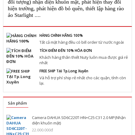
đối tượng) nhận diện khuôn mặt, phát hiện thay đổi
hiện trường, phát hiện đồ bỏ quên, thiết lập hàng rào
ảo Starlight ....
HÀNG CHÍNH HÃNG 100%
Tất cả mặt hàng đều có bill order từ nước ngoài
TÍCH ĐIỂM ĐẾN 10% HÓA ĐƠN
Khách hàng thân thiết Nuty luôn mua được giá rẻ
nhất
FREE SHIP TẠI Tp.Long Xuyên
Và hỗ trợ phí ship rẻ nhất cho các quận, tỉnh còn
lại.
Sản phẩm
Camera DAHUA SD6C220T-HN+C25:C31 2.0 MP(Nhận
diện khuôn mặt)
22.000.000đ