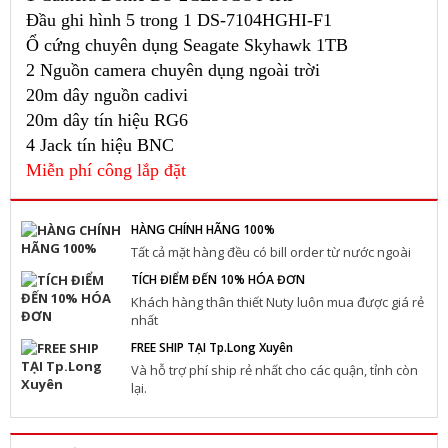
Đầu ghi hình 5 trong 1 DS-7104HGHI-F1
Ổ cứng chuyên dụng Seagate Skyhawk 1TB
2 Nguồn camera chuyên dụng ngoài trời
20m dây nguồn cadivi
20m dây tín hiệu RG6
4 Jack tín hiệu BNC
Miễn phí công lắp đặt
HÀNG CHÍNH HÃNG 100%
Tất cả mặt hàng đều có bill order từ nước ngoài
TÍCH ĐIỂM ĐẾN 10% HÓA ĐƠN
Khách hàng thân thiết Nuty luôn mua được giá rẻ
nhất
FREE SHIP TẠI Tp.Long Xuyên
Và hỗ trợ phí ship rẻ nhất cho các quận, tỉnh còn
lại.