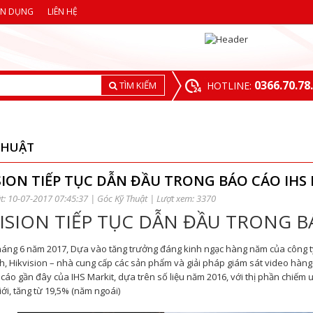
ỂN DỤNG
LIÊN HỆ
0366.70.78
TÌM KIẾM
HOTLINE:
THUẬT
SION TIẾP TỤC DẪN ĐẦU TRONG BÁO CÁO IHS 
t: 10-07-2017 07:45:37 |
Góc Kỹ Thuật
| Lượt xem: 3370
ISION TIẾP TỤC DẪN ĐẦU TRONG B
háng 6 năm 2017, Dựa vào tăng trưởng đáng kinh ngạc hàng năm của công 
h, Hikvision – nhà cung cấp các sản phẩm và giải pháp giám sát video hàng đ
cáo gần đây của IHS Markit, dựa trên số liệu năm 2016, với thị phần chiếm ư
iới, tăng từ 19,5% (năm ngoái)