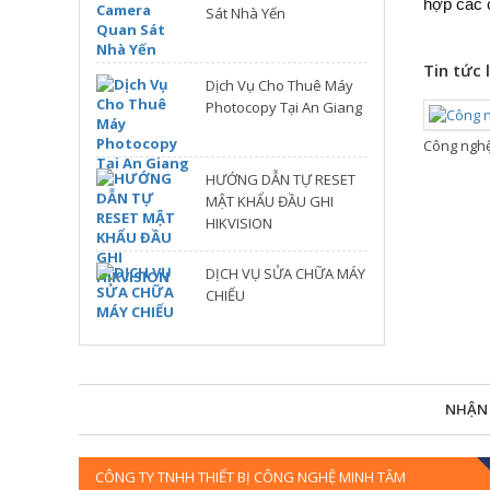
hợp các 
Sát Nhà Yến
Tin tức 
Dịch Vụ Cho Thuê Máy
Photocopy Tại An Giang
Công nghệ
HƯỚNG DẪN TỰ RESET
MẬT KHẨU ĐẦU GHI
HIKVISION
DỊCH VỤ SỬA CHỮA MÁY
CHIẾU
NHẬN
CÔNG TY TNHH THIẾT BỊ CÔNG NGHỆ MINH TÂM