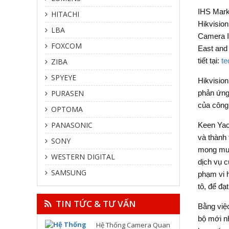
IHS Marki
HITACHI
Hikvisio
LBA
Camera IP
FOXCOM
East and 
tiết tại:
te
ZIBA
SPYEYE
Hikvisio
PURASEN
phản ứng 
của công 
OPTOMA
PANASONIC
Keen Yao,
và thành 
SONY
mong muố
WESTERN DIGITAL
dịch vụ c
SAMSUNG
phạm vi 
tô, để đạ
TIN TỨC & TƯ VẤN
Bằng việc
bộ mới nh
Hệ Thống Camera Quan