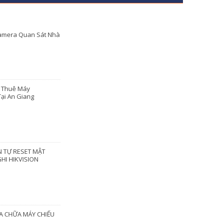
amera Quan Sát Nhà
o Thuê Máy
ại An Giang
 TỰ RESET MẬT
HI HIKVISION
A CHỮA MÁY CHIẾU