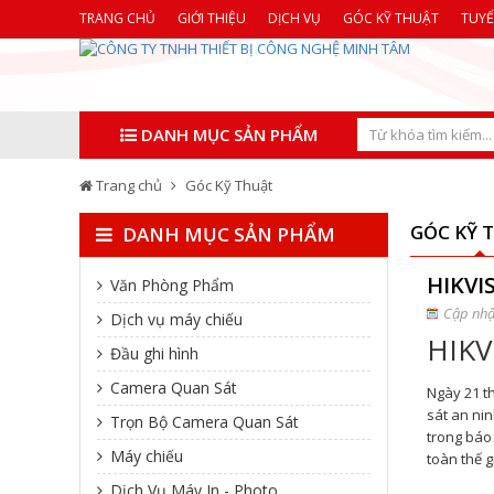
TRANG CHỦ
GIỚI THIỆU
DỊCH VỤ
GÓC KỸ THUẬT
TUY
DANH MỤC SẢN PHẨM
Trang chủ
Góc Kỹ Thuật
GÓC KỸ 
DANH MỤC SẢN PHẨM
HIKVI
Văn Phòng Phẩm
Cập nhậ
Dịch vụ máy chiếu
HIKV
Đầu ghi hình
Camera Quan Sát
Ngày 21 t
sát an nin
Trọn Bộ Camera Quan Sát
trong báo 
Máy chiếu
toàn thế g
Dịch Vụ Máy In - Photo