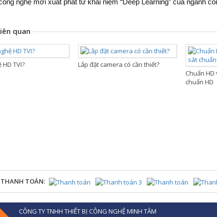
công nghệ mới xuất phát từ khái niệm “Deep Learning” của ngành c
liên quan
 HD TVI?
Lắp đặt camera có cần thiết?
Chuẩn HD 
chuẩn HD
 THANH TOÁN:
CÔNG TY TNHH THIẾT BỊ CÔNG NGHỆ MINH TÂM