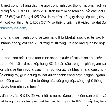
t, một công ty hàng đầu thế giới trong lĩnh vực thông tin, phân tích
n đứng ở VỊ TRÍ SỐ 1 năm 2016 trên thị trường toàn cầu về các loại
 (25,6%) và Đầu ghi (25,3%). Hơn nữa, công ty đang tiếp tục giữ vị 
Africa) với thị phần 14,9% CCTV và thiết bị giám sát video, và đạt đư
chnology.ihs.com
)
n cho rằng sự thành công về xếp hạng IHS Markit là sự đầu tư vào R
nhanh chóng với các xu hướng thị trường, và các mối quan hệ hợp tác
ty.
 Phó Giám đốc Trung tâm Kinh doanh Quốc tế Hikvision cho biết: “Tạo
tích mới nhất – được xếp hạng SỐ 1 toàn cầu trong thị phần giám sát 
n chia sẻ thành công của mình với đối tác và khách hàng của chúng
ủa chúng tôi, giúp chúng tôi đạt được thành công này” .”Ngoài ngành
hoạt động của mình cho tự động hóa công nghiệp, công nghệ thông m
t được tầm nhìn dài hạn. ”
 đầu tư vào R & D, đối với những người đang tìm kiếm sản phẩm và c
ất trong công nghệ giám sát tại triển lãm quốc tế IFSEC sắp tới, b