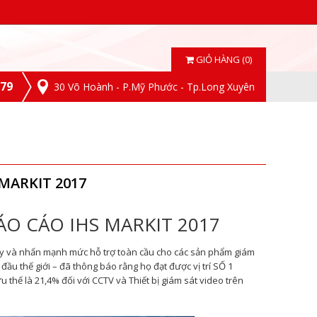
GIỎ HÀNG (0)
.79
30 Võ Hoành - P.Mỹ Phước - Tp.Long Xuyên
MARKIT 2017
ÁO CÁO IHS MARKIT 2017
ty và nhấn mạnh mức hỗ trợ toàn cầu cho các sản phẩm giám
ầu thế giới – đã thông báo rằng họ đạt được vị trí SỐ 1
u thế là 21,4% đối với CCTV và Thiết bị giám sát video trên