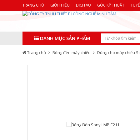
TRANG CHỦ
GIỚI THIỆU
DỊCH VỤ
GÓC KỸ THUẬT
TUY
DANH MỤC SẢN PHẨM
Trang chủ
Bóng đèn máy chiếu
Dùng cho máy chiếu S