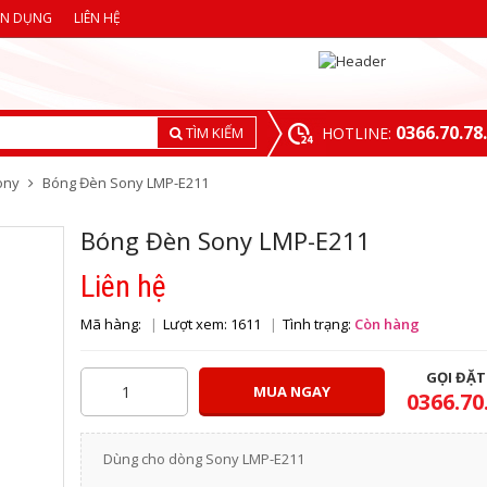
ỂN DỤNG
LIÊN HỆ
0366.70.78
TÌM KIẾM
HOTLINE:
ony
Bóng Đèn Sony LMP-E211
Bóng Đèn Sony LMP-E211
Liên hệ
Mã hàng:
Lượt xem: 1611
Tình trạng:
Còn hàng
GỌI ĐẶ
MUA NGAY
0366.70
Dùng cho dòng Sony LMP-E211