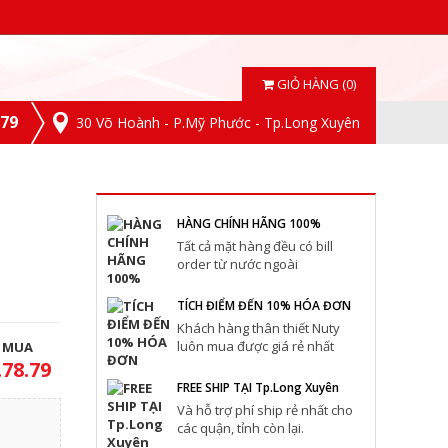
GIỎ HÀNG (0)
.79
30 Võ Hoành - P.Mỹ Phước - Tp.Long Xuyên
HÀNG CHÍNH HÃNG 100%
Tất cả mặt hàng đều có bill
order từ nước ngoài
TÍCH ĐIỂM ĐẾN 10% HÓA ĐƠN
Khách hàng thân thiết Nuty
luôn mua được giá rẻ nhất
T MUA
.78.79
FREE SHIP TẠI Tp.Long Xuyên
Và hỗ trợ phí ship rẻ nhất cho
các quận, tỉnh còn lại.