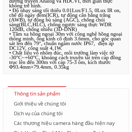
đường truyền Analog và HDCVI, thời gian thực
không trễ hình.
• Độ nhạy sáng tối thiểu 0.01Lux/F1.5, 0Lux IR on,
chế độ ngày đêm(ICR), tự động cân bằng trắng
(AWB), tự động bù sáng (AGC), chống chói
sáng(BLC,HLC), chống ngược sáng thực WDR
120dB, chống nhiễu (3D-DNR)
• Tầm xa hồng ngoại 30m với công nghệ hồng ngoại
thông minh, ống kính cố định 3.6mm, cho góc quan
sát lên đến 79°, chuẩn ngâm nước IP67, điện áp
DC12V, công suất 4,1W.
• Chất liệu vỏ nhôm đúc, môi trường làm việc từ
-30°C~+60°C, khoảng cách truyền tải trên cáp đồng
trục lên đến 300m với cáp 75-3 ôm, kích thước
Φ93.4mm×79.4mm, 0.35kg
Thông tin sản phẩm
Giới thiệu về chúng tôi
Dịch vụ của chúng tôi
Các thương hiệu camera hàng đầu hiện nay