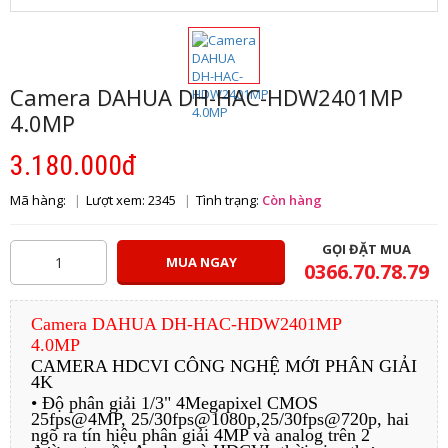
Camera DAHUA DH-HAC-HDW2401MP
4.0MP
3.180.000đ
Mã hàng:
Lượt xem: 2345
Tình trạng:
Còn hàng
GỌI ĐẶT MUA
MUA NGAY
0366.70.78.79
Camera DAHUA DH-HAC-HDW2401MP
4.0MP
CAMERA HDCVI CÔNG NGHỆ MỚI PHÂN GIẢI
4K
• Độ phân giải 1/3" 4Megapixel CMOS
25fps@4MP, 25/30fps@1080p,25/30fps@720p, hai
ngõ ra tín hiệu phân giải 4MP và analog trên 2