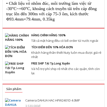
• Chất liệu vỏ nhôm đúc, môi trường làm việc từ
-30°C~+60°C, khoảng cách truyền tải trên cáp đồng
trục lên đến 300m với cáp 75-3 ôm, kích thước
Φ93.4mm×79.4mm, 0.35kg
HÀNG CHÍNH HÃNG 100%
Tất cả mặt hàng đều có bill order từ nước ngoài
TÍCH ĐIỂM ĐẾN 10% HÓA ĐƠN
Khách hàng thân thiết Nuty luôn mua được giá rẻ
nhất
FREE SHIP TẠI Tp.Long Xuyên
Và hỗ trợ phí ship rẻ nhất cho các quận, tỉnh còn
lại.
Sản phẩm
Camera DAHUA HAC-HFW2401D 4.0MP
3.530.000đ