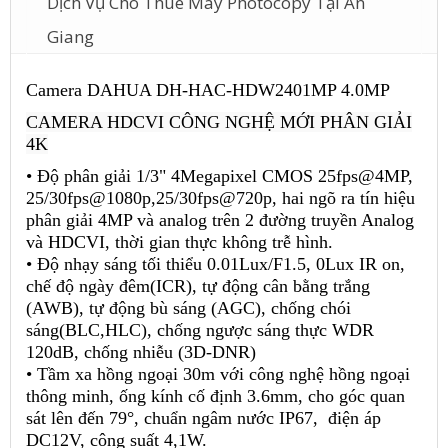
Dịch Vụ Cho Thuê Máy Photocopy Tại An
Giang
Camera DAHUA DH-HAC-HDW2401MP 4.0MP
CAMERA HDCVI CÔNG NGHỆ MỚI PHÂN GIẢI
4K
• Độ phân giải 1/3" 4Megapixel CMOS 25fps@4MP,
25/30fps@1080p,25/30fps@720p, hai ngõ ra tín hiệu
phân giải 4MP và analog trên 2 đường truyền Analog
và HDCVI, thời gian thực không trễ hình.
• Độ nhạy sáng tối thiểu 0.01Lux/F1.5, 0Lux IR on,
chế độ ngày đêm(ICR), tự động cân bằng trắng
(AWB), tự động bù sáng (AGC), chống chói
sáng(BLC,HLC), chống ngược sáng thực WDR
120dB, chống nhiễu (3D-DNR)
• Tầm xa hồng ngoại 30m với công nghệ hồng ngoại
thông minh, ống kính cố định 3.6mm, cho góc quan
sát lên đến 79°, chuẩn ngâm nước IP67, điện áp
DC12V, công suất 4,1W.