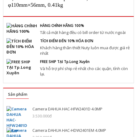
φ110mm×56mm, 0.41kg
HÀNG CHÍNH HÃNG 100%
Tất cả mặt hàng đều có bill order từ nước ngoài
TÍCH ĐIỂM ĐẾN 10% HÓA ĐƠN
Khách hàng thân thiết Nuty luôn mua được giá rẻ
nhất
FREE SHIP TẠI Tp.Long Xuyên
Và hỗ trợ phí ship rẻ nhất cho các quận, tỉnh còn
lại.
Sản phẩm
Camera DAHUA HAC-HFW2401D 4.0MP
3.530.000đ
Camera DAHUA HAC-HDW2401EM 4.0MP