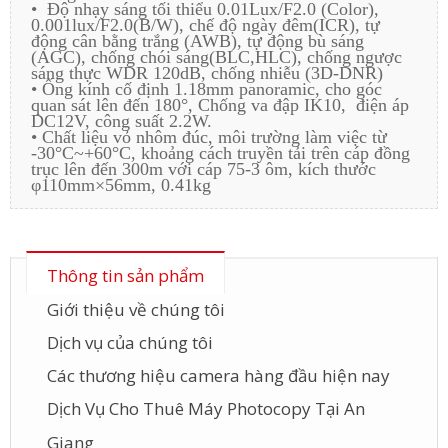
• Độ nhạy sáng tối thiểu 0.01Lux/F2.0 (Color),
0.001lux/F2.0(B/W), chế độ ngày đêm(ICR), tự
động cân bằng trắng (AWB), tự động bù sáng
(AGC), chống chói sáng(BLC,HLC), chống ngược
sáng thực WDR 120dB, chống nhiễu (3D-DNR)
• Ống kính cố định 1.18mm panoramic, cho góc
quan sát lên đến 180°, Chống va đập IK10, điện áp
DC12V, công suất 2.2W.
• Chất liệu vỏ nhôm đúc, môi trường làm việc từ
-30°C~+60°C, khoảng cách truyền tải trên cáp đồng
trục lên đến 300m với cáp 75-3 ôm, kích thước
φ110mm×56mm, 0.41kg
Thông tin sản phẩm
Giới thiệu về chúng tôi
Dịch vụ của chúng tôi
Các thương hiệu camera hàng đầu hiện nay
Dịch Vụ Cho Thuê Máy Photocopy Tại An
Giang