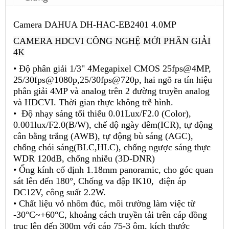
Camera DAHUA DH-HAC-EB2401 4.0MP
CAMERA HDCVI CÔNG NGHỆ MỚI PHÂN GIẢI
4K
• Độ phân giải 1/3" 4Megapixel CMOS 25fps@4MP,
25/30fps@1080p,25/30fps@720p, hai ngõ ra tín hiệu
phân giải 4MP và analog trên 2 đường truyền analog
và HDCVI. Thời gian thực không trễ hình.
• Độ nhạy sáng tối thiểu 0.01Lux/F2.0 (Color),
0.001lux/F2.0(B/W), chế độ ngày đêm(ICR), tự động
cân bằng trắng (AWB), tự động bù sáng (AGC),
chống chói sáng(BLC,HLC), chống ngược sáng thực
WDR 120dB, chống nhiễu (3D-DNR)
• Ống kính cố định 1.18mm panoramic, cho góc quan
sát lên đến 180°, Chống va đập IK10, điện áp
DC12V, công suất 2.2W.
• Chất liệu vỏ nhôm đúc, môi trường làm việc từ
-30°C~+60°C, khoảng cách truyền tải trên cáp đồng
trục lên đến 300m với cáp 75-3 ôm, kích thước