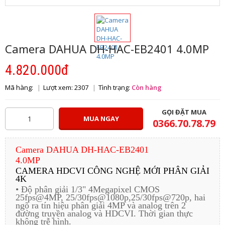
Camera DAHUA DH-HAC-EB2401 4.0MP
4.820.000đ
Mã hàng:
Lượt xem: 2307
Tình trạng:
Còn hàng
GỌI ĐẶT MUA
MUA NGAY
0366.70.78.79
Camera DAHUA DH-HAC-EB2401
4.0MP
CAMERA HDCVI CÔNG NGHỆ MỚI PHÂN GIẢI
4K
• Độ phân giải 1/3" 4Megapixel CMOS
25fps@4MP, 25/30fps@1080p,25/30fps@720p, hai
ngõ ra tín hiệu phân giải 4MP và analog trên 2
đường truyền analog và HDCVI. Thời gian thực
không trễ hình.