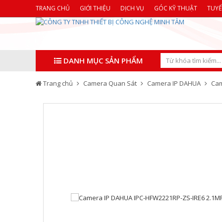
TRANG CHỦ
GIỚI THIỆU
DỊCH VỤ
GÓC KỸ THUẬT
TUY
DANH MỤC SẢN PHẨM
Trang chủ
Camera Quan Sát
Camera IP DAHUA
Cam