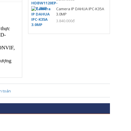
Camera IP DAHUA IPC-K35A
3.0MP
3.840.000đ
 thực
3D-
 ONVIF,
lượng