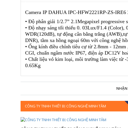
Camera IP DAHUA IPC-HFW2221RP-ZS-IRE6 
• Độ phân giải 1/2.7” 2.1Megapixel progress
• Độ nhạy sáng tối thiểu 0. 03Lux/F1.4 (Color)
WDR(120dB), tự động cân bằng trắng (AWB),tự 
DNR), tầm xa hồng ngoại 60m với công nghệ hồ
• Ống kính điều chỉnh tiêu cự từ 2.8mm - 12mm 
CGI, chuẩn ngâm nước IP67, điện áp DC12V hoặ
• Chất liệu vỏ kim loại, môi trường làm việc 
0.65Kg
NHẬN
CÔNG TY TNHH THIẾT BỊ CÔNG NGHỆ MINH TÂM