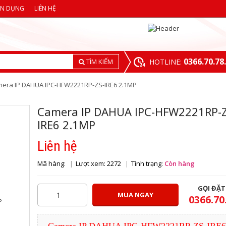
ỂN DỤNG
LIÊN HỆ
0366.70.78
TÌM KIẾM
HOTLINE:
era IP DAHUA IPC-HFW2221RP-ZS-IRE6 2.1MP
Camera IP DAHUA IPC-HFW2221RP-Z
IRE6 2.1MP
Liên hệ
Mã hàng:
Lượt xem: 2272
Tình trạng:
Còn hàng
GỌI ĐẶ
MUA NGAY
0366.70