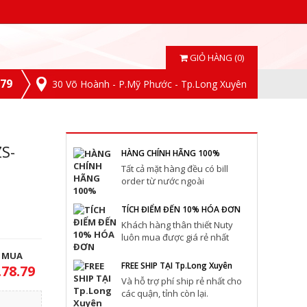
GIỎ HÀNG (0)
.79
30 Võ Hoành - P.Mỹ Phước - Tp.Long Xuyên
S-
HÀNG CHÍNH HÃNG 100%
Tất cả mặt hàng đều có bill
order từ nước ngoài
TÍCH ĐIỂM ĐẾN 10% HÓA ĐƠN
Khách hàng thân thiết Nuty
luôn mua được giá rẻ nhất
T MUA
FREE SHIP TẠI Tp.Long Xuyên
.78.79
Và hỗ trợ phí ship rẻ nhất cho
các quận, tỉnh còn lại.