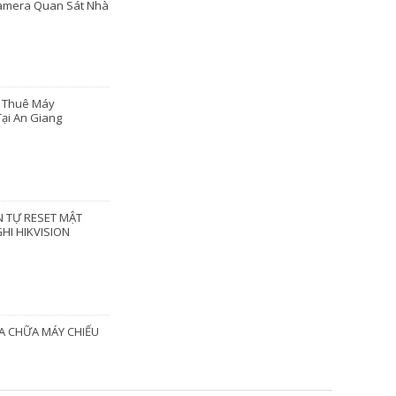
amera Quan Sát Nhà
o Thuê Máy
ại An Giang
 TỰ RESET MẬT
HI HIKVISION
A CHỮA MÁY CHIẾU