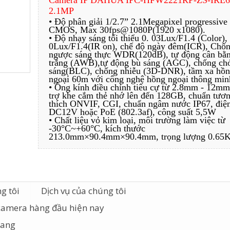
Camera IP DAHUA IPC-HFW2221RP-ZS-IRE6
2.1MP
• Độ phân giải 1/2.7” 2.1Megapixel progressive
CMOS, Max 30fps@1080P(1920 x1080).
• Độ nhạy sáng tối thiểu 0. 03Lux/F1.4 (Color),
0Lux/F1.4(IR on), chế độ ngày đêm(ICR), Chố
ngược sáng thực WDR(120dB), tự động cân bằ
trắng (AWB),tự động bù sáng (AGC), chống ch
sáng(BLC), chống nhiễu (3D-DNR), tầm xa hồ
ngoại 60m với công nghệ hồng ngoại thông min
• Ống kính điều chỉnh tiêu cự từ 2.8mm - 12mm
trợ khe cắm thẻ nhớ lên đến 128GB, chuẩn tươ
thích ONVIF, CGI, chuẩn ngâm nước IP67, điệ
DC12V hoặc PoE (802.3af), công suất 5,5W
• Chất liệu vỏ kim loại, môi trường làm việc từ
-30°C~+60°C, kích thước
213.0mm×90.4mm×90.4mm, trọng lượng 0.65
g tôi
Dịch vụ của chúng tôi
camera hàng đầu hiện nay
iang