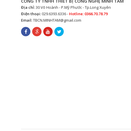
CÔNG TY TNHH THIẾT BỊ CÔNG NGHỆ MINH TÂM
Địa chỉ:
30 Võ Hoành - P.Mỹ Phước - Tp.Long Xuyên
Điện thoại:
029.6393.6336 -
Hotline: 0366.70.78.79
Email:
TBCN.MINHTAM@gmail.com