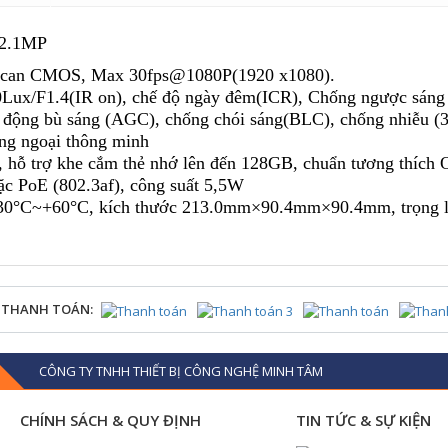
2.1MP
ive scan CMOS, Max 30fps@1080P(1920 x1080).
, 0Lux/F1.4(IR on), chế độ ngày đêm(ICR), Chống ngược sáng
động bù sáng (AGC), chống chói sáng(BLC), chống nhiễu (
ng ngoại thông minh
, hỗ trợ khe cắm thẻ nhớ lên đến 128GB, chuẩn tương thích
c PoE (802.3af), công suất 5,5W
từ -30°C~+60°C, kích thước 213.0mm×90.4mm×90.4mm, trọng 
 THANH TOÁN:
CÔNG TY TNHH THIẾT BỊ CÔNG NGHỆ MINH TÂM
CHÍNH SÁCH & QUY ĐỊNH
TIN TỨC & SỰ KIỆN