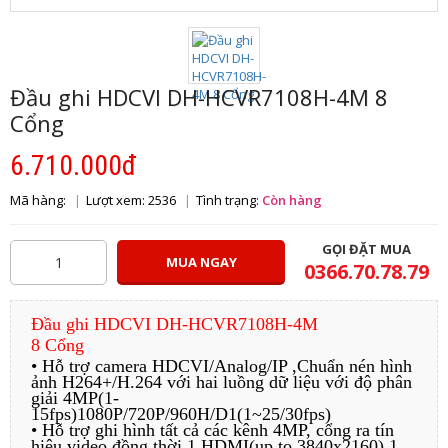
Đầu ghi HDCVI DH-HCVR7108H-4M 8
Cổng
6.710.000đ
Mã hàng:
Lượt xem: 2536
Tình trạng:
Còn hàng
GỌI ĐẶT MUA
MUA NGAY
0366.70.78.79
Đầu ghi HDCVI DH-HCVR7108H-4M
8 Cổng
• Hỗ trợ camera HDCVI/Analog/IP ,Chuẩn nén hình
ảnh H264+/H.264 với hai luồng dữ liệu với độ phân
giải 4MP(1-
15fps)1080P/720P/960H/D1(1~25/30fps)
• Hỗ trợ ghi hình tất cả các kênh 4MP, cổng ra tín
hiệu video đồng thời 1 HDMI(up to 3840x2160),1