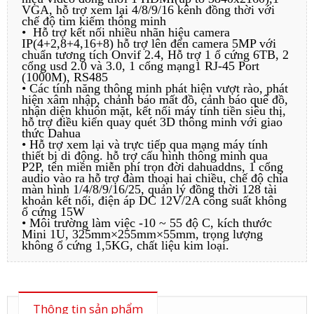
VGA, hỗ trợ xem lại 4/8/9/16 kênh đồng thời với
chế độ tìm kiếm thông minh
• Hỗ trợ kết nối nhiều nhãn hiệu camera
IP(4+2,8+4,16+8) hỗ trợ lên đến camera 5MP với
chuẩn tương tích Onvif 2.4, Hỗ trợ 1 ổ cứng 6TB, 2
cổng usd 2.0 và 3.0, 1 cổng mạng1 RJ-45 Port
(1000M), RS485
• Các tính năng thông minh phát hiện vượt rào, phát
hiện xâm nhập, chảnh báo mất đồ, cảnh báo quê đồ,
nhận diện khuôn mặt, kết nối máy tính tiền siêu thị,
hỗ trợ điều kiển quay quét 3D thông minh với giao
thức Dahua
• Hỗ trợ xem lại và trực tiếp qua mạng máy tính
thiết bị di động. hỗ trợ cấu hình thông minh qua
P2P, tên miền miễn phí trọn đời dahuaddns, 1 cổng
audio vào ra hỗ trợ đàm thoại hai chiều, chế độ chia
màn hình 1/4/8/9/16/25, quản lý đồng thời 128 tài
khoản kết nối, điện áp DC 12V/2A công suất không
ổ cứng 15W
• Môi trường làm việc -10 ~ 55 độ C, kích thước
Mini 1U, 325mm×255mm×55mm, trọng lượng
không ổ cứng 1,5KG, chất liệu kim loại.
Thông tin sản phẩm