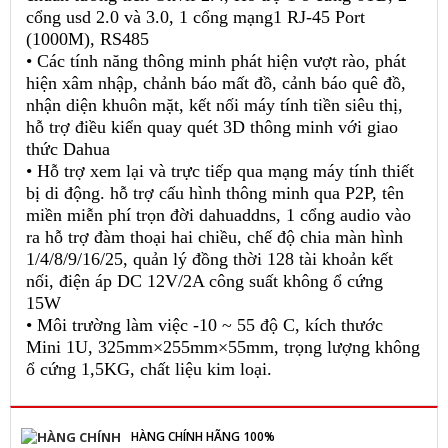
cổng usd 2.0 và 3.0, 1 cổng mạng1 RJ-45 Port
(1000M), RS485
• Các tính năng thông minh phát hiện vượt rào, phát
hiện xâm nhập, chảnh báo mất đồ, cảnh báo quê đồ,
nhận diện khuôn mặt, kết nối máy tính tiền siêu thị,
hỗ trợ điều kiển quay quét 3D thông minh với giao
thức Dahua
• Hỗ trợ xem lại và trực tiếp qua mạng máy tính thiết
bị di động. hỗ trợ cấu hình thông minh qua P2P, tên
miền miễn phí trọn đời dahuaddns, 1 cổng audio vào
ra hỗ trợ đàm thoại hai chiều, chế độ chia màn hình
1/4/8/9/16/25, quản lý đồng thời 128 tài khoản kết
nối, điện áp DC 12V/2A công suất không ổ cứng
15W
• Môi trường làm việc -10 ~ 55 độ C, kích thước
Mini 1U, 325mm×255mm×55mm, trọng lượng không
ổ cứng 1,5KG, chất liệu kim loại.
HÀNG CHÍNH HÃNG 100%