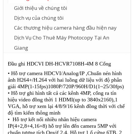
Giới thiệu về chúng tôi
Dịch vụ của chúng tôi
Các thương hiệu camera hàng đầu hiện nay
Dịch Vụ Cho Thuê Máy Photocopy Tại An
Giang
Đầu ghi HDCVI DH-HCVR7108H-4M
8 Cổng
• Hỗ trợ camera HDCVI/Analog/IP ,Chuẩn nén hình
ảnh H264+/H.264 với hai luồng dữ liệu với độ phân
giải 4MP(1-15fps)1080P/720P/960H/D1(1~25/30fps)
• Hỗ trợ ghi hình tất cả các kênh 4MP, cổng ra tín
hiệu video đồng thời 1 HDMI(up to 3840x2160),1
VGA, hỗ trợ xem lại 4/8/9/16 kênh đồng thời với chế
độ tìm kiếm thông minh
• Hỗ trợ kết nối nhiều nhãn hiệu camera
IP(4+2,8+4,16+8) hỗ trợ lên đến camera 5MP với
chuẩn tương tích Onvif 2.4, Hỗ trợ 1 ổ cứng 6TB, 2