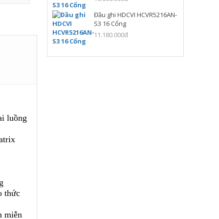
Đầu ghi HDCVI HCVR5216AN-
S3 16 Cổng
11.180.000đ
i luồng
atrix
g
o thức
ền miễn