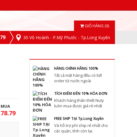
GIỎ HÀNG (0)
.79
30 Võ Hoành - P.Mỹ Phước - Tp.Long Xuyên
HÀNG CHÍNH HÃNG 100%
Tất cả mặt hàng đều có bill
order từ nước ngoài
TÍCH ĐIỂM ĐẾN 10% HÓA ĐƠN
Khách hàng thân thiết Nuty
luôn mua được giá rẻ nhất
T MUA
.78.79
FREE SHIP TẠI Tp.Long Xuyên
Và hỗ trợ phí ship rẻ nhất cho
các quận, tỉnh còn lại.