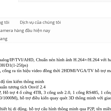
g tôi
Dịch vụ của chúng tôi
camera hàng đầu hiện nay
iang
nalog/IP/TVI/AHD, Chuẩn nén hình ảnh H.264+/H.264 với ha
60H/D1(1-25fps)
s), cổng ra tín hiệu video đồng thời 2HDMI/VGA/TV hỗ trợ m
ế độ tìm kiếm thông minh
huẩn tương tích Onvif 2.4
P, Hỗ trợ 4 ổ cứng 4TB, 3 cổng usb 2.0, 1 cổng RS485, 1 cổn
1000M), hỗ trợ điều kiển quay quét 3D thông minh với gia
thiết bị di động. hỗ trợ cấu hình thông minh qua P2P, tên mi