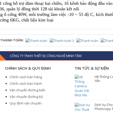
 1 cổng hỗ trợ đàm thoại hai chiều, 16 kênh báo động đầu vào
36, quản lý đồng thời 128 tài khoản kết nối
g ổ cứng 40W, môi trường làm việc -10 ~ 55 độ C, kích thư
ng 6KG, chất liệu kim loại
 THANH TOÁN:
CÔNG TY TNHH THIẾT BỊ CÔNG NGHỆ MINH TÂM
CHÍNH SÁCH & QUY ĐỊNH
TIN TỨC & SỰ KIỆN
Hệ Thống C
Chính sách bán hàng
Yến
Chính sách bảo hành
Vận chuyển đường biển
Vận chuyển đường bộ
Quy định vận chuyển
Dịch Vụ Ch
Photocopy T