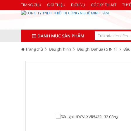
TRANG CHỦ
GIỚI THIỆU
DỊCH VỤ
GÓC KỸ THUẬT
TUY
DANH MỤC SẢN PHẨM
Trang chủ
Đầu ghi hình
Đầu ghi Dahua ( 5 IN 1 )
Đầu