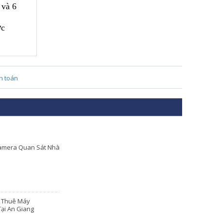
 và 6
ớc
amera Quan Sát Nhà
o Thuê Máy
ại An Giang