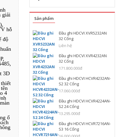
ảnh
 giải
Sản phẩm
),
TV hỗ
Đầu ghi HDCVI XVR5232AN
32 Cổng
ế độ
Liên hệ
chuẩn
Đầu ghi HDCVI XVR4232AN
P,
32 Cổng
S485,
171.800.000đ
ét 3D
Đầu ghi HDCVI HCVR4232AN-
thiết
S2 32 Cổng
 tên
17.060.000đ
o 4
ênh
Đầu ghi HDCVI HCVR4224AN-
a màn
S2 24 Cổng
13.295.000đ
ng ổ
kích
Đầu ghi HDCVI HCVR7216AN-
hông
S3 16 Cổng
16.000.000đ