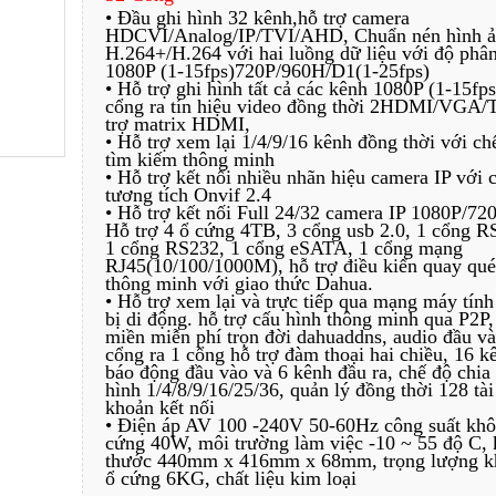
• Đầu ghi hình 32 kênh,hỗ trợ camera
HDCVI/Analog/IP/TVI/AHD, Chuẩn nén hình 
H.264+/H.264 với hai luồng dữ liệu với độ phân
1080P (1-15fps)720P/960H/D1(1-25fps)
• Hỗ trợ ghi hình tất cả các kênh 1080P (1-15fps
cổng ra tín hiệu video đồng thời 2HDMI/VGA/
trợ matrix HDMI,
• Hỗ trợ xem lại 1/4/9/16 kênh đồng thời với ch
tìm kiếm thông minh
• Hỗ trợ kết nối nhiều nhãn hiệu camera IP với 
tương tích Onvif 2.4
• Hỗ trợ kết nối Full 24/32 camera IP 1080P/720
Hỗ trợ 4 ổ cứng 4TB, 3 cổng usb 2.0, 1 cổng R
1 cổng RS232, 1 cổng eSATA, 1 cổng mạng
RJ45(10/100/1000M), hỗ trợ điều kiển quay qu
thông minh với giao thức Dahua.
• Hỗ trợ xem lại và trực tiếp qua mạng máy tính 
bị di động. hỗ trợ cấu hình thông minh qua P2P,
miền miễn phí trọn đời dahuaddns, audio đầu và
cổng ra 1 cổng hỗ trợ đàm thoại hai chiều, 16 k
báo động đầu vào và 6 kênh đầu ra, chế độ chi
hình 1/4/8/9/16/25/36, quản lý đồng thời 128 tài
khoản kết nối
• Điện áp AV 100 -240V 50-60Hz công suất khô
cứng 40W, môi trường làm việc -10 ~ 55 độ C, 
thước 440mm x 416mm x 68mm, trọng lượng k
ổ cứng 6KG, chất liệu kim loại