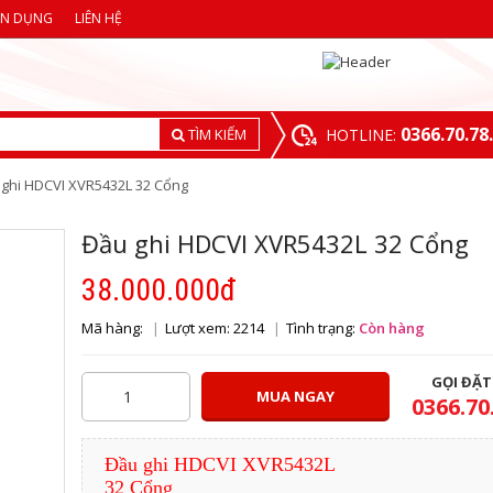
ỂN DỤNG
LIÊN HỆ
0366.70.78
TÌM KIẾM
HOTLINE:
 ghi HDCVI XVR5432L 32 Cổng
Đầu ghi HDCVI XVR5432L 32 Cổng
38.000.000đ
Mã hàng:
Lượt xem: 2214
Tình trạng:
Còn hàng
GỌI ĐẶ
MUA NGAY
0366.70
Đầu ghi HDCVI XVR5432L
32 Cổng