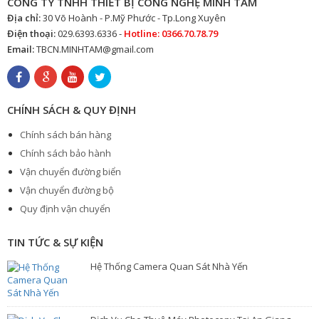
CÔNG TY TNHH THIẾT BỊ CÔNG NGHỆ MINH TÂM
Địa chỉ:
30 Võ Hoành - P.Mỹ Phước - Tp.Long Xuyên
Điện thoại:
029.6393.6336 -
Hotline: 0366.70.78.79
Email:
TBCN.MINHTAM@gmail.com
CHÍNH SÁCH & QUY ĐỊNH
Chính sách bán hàng
Chính sách bảo hành
Vận chuyển đường biển
Vận chuyển đường bộ
Quy định vận chuyển
TIN TỨC & SỰ KIỆN
Hệ Thống Camera Quan Sát Nhà Yến