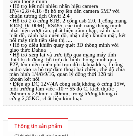
kiếm thông minh
• Hỗ trợ kết nối nhiều nhãn hiệu camera
IP(4+2,8+4,16+8) hỗ trợ lên đến camera 5MP với
chuẩn tương tích Onvif 2.4
• Hỗ trợ 2 ổ cứng 6TB, 2 cổng usb 2.0, 1 cổng mạng
RJ45(10/100M), RS485, các tính năng thông minh
phát hiện vượt rào, phát hiện xâm nhập, cảnh báo
mất đồ, cảnh báo quên đồ, nhận diện khuôn mặt, kết
nối máy tính tiền siêu thị ....
• Hỗ trợ điều khiển quay quét 3D thông minh với
giao thức Dahua
• Hỗ trợ xem lại và trực tiếp qua mạng máy tính
thiết bị di động. hỗ trợ cấu hình thông minh qua
P2P, tên miền miễn phí trọn đời dahuaddns, 1 cổng
audio vào ra hỗ trợ đàm thoại hai chiều, chế độ chia
màn hình 1/4/8/9/16, quản lý đồng thời 128 tài
khoản kết nối
• Điện áp DC 12V/4A công suất không ổ cứng 15W,
môi trường làm việc -10 ~ 55 độ C, kích thước
260mm x 220mm x 40mm, trọng lượng không ổ
cứng 2,35KG, chất liệu kim loại.
Thông tin sản phẩm