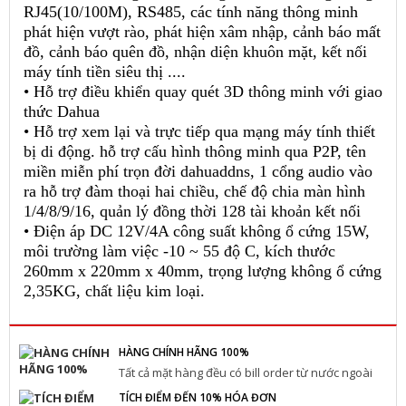
RJ45(10/100M), RS485, các tính năng thông minh
phát hiện vượt rào, phát hiện xâm nhập, cảnh báo mất
đồ, cảnh báo quên đồ, nhận diện khuôn mặt, kết nối
máy tính tiền siêu thị ....
• Hỗ trợ điều khiển quay quét 3D thông minh với giao
thức Dahua
• Hỗ trợ xem lại và trực tiếp qua mạng máy tính thiết
bị di động. hỗ trợ cấu hình thông minh qua P2P, tên
miền miễn phí trọn đời dahuaddns, 1 cổng audio vào
ra hỗ trợ đàm thoại hai chiều, chế độ chia màn hình
1/4/8/9/16, quản lý đồng thời 128 tài khoản kết nối
• Điện áp DC 12V/4A công suất không ổ cứng 15W,
môi trường làm việc -10 ~ 55 độ C, kích thước
260mm x 220mm x 40mm, trọng lượng không ổ cứng
2,35KG, chất liệu kim loại.
HÀNG CHÍNH HÃNG 100%
Tất cả mặt hàng đều có bill order từ nước ngoài
TÍCH ĐIỂM ĐẾN 10% HÓA ĐƠN