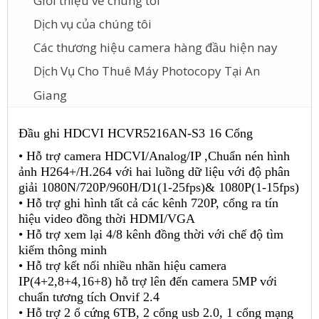
Giới thiệu về chúng tôi
Dịch vụ của chúng tôi
Các thương hiệu camera hàng đầu hiện nay
Dịch Vụ Cho Thuê Máy Photocopy Tại An
Giang
Đầu ghi HDCVI HCVR5216AN-S3 16 Cổng
• Hỗ trợ camera HDCVI/Analog/IP ,Chuẩn nén hình
ảnh H264+/H.264 với hai luồng dữ liệu với độ phân
giải 1080N/720P/960H/D1(1-25fps)& 1080P(1-15fps)
• Hỗ trợ ghi hình tất cả các kênh 720P, cổng ra tín
hiệu video đồng thời HDMI/VGA
• Hỗ trợ xem lại 4/8 kênh đồng thời với chế độ tìm
kiếm thông minh
• Hỗ trợ kết nối nhiều nhãn hiệu camera
IP(4+2,8+4,16+8) hỗ trợ lên đến camera 5MP với
chuẩn tương tích Onvif 2.4
• Hỗ trợ 2 ổ cứng 6TB, 2 cổng usb 2.0, 1 cổng mạng