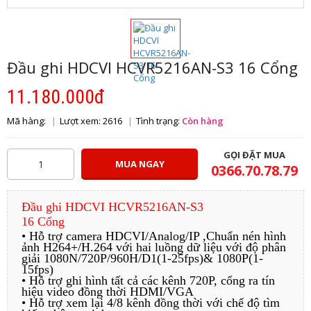
Đầu ghi HDCVI HCVR5216AN-S3 16 Cổng
11.180.000đ
Mã hàng:
Lượt xem: 2616
Tình trạng:
Còn hàng
GỌI ĐẶT MUA
MUA NGAY
0366.70.78.79
Đầu ghi HDCVI HCVR5216AN-S3
16 Cổng
• Hỗ trợ camera HDCVI/Analog/IP ,Chuẩn nén hình
ảnh H264+/H.264 với hai luồng dữ liệu với độ phân
giải 1080N/720P/960H/D1(1-25fps)& 1080P(1-
15fps)
• Hỗ trợ ghi hình tất cả các kênh 720P, cổng ra tín
hiệu video đồng thời HDMI/VGA
• Hỗ trợ xem lại 4/8 kênh đồng thời với chế độ tìm